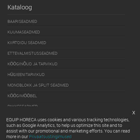
Kataloog
BAARISEADMED
KUUMASEADMED
KIIRTOIDU SEADMED
ETTEVALMISTUSSEADMED
KÖÖGINÕUD JA TARVIKUD
HÜGIEENITARVIKUD
MONOBLOKK JA SPLIT SEADMED
KÖÖGIMÖÖBEL
PAKKESEADMED
x
KÜLMUTUSSEADMED
EQUIP HORECA uses cookies and various tracking technologies,
such as Google Analytics, to help us optimize this site and to
SERVEERIMISSEADMED
assist with our promotional and marketing efforts. You can read
more in our
Privaatsustingimused
NÕUDEPESUMASINAD