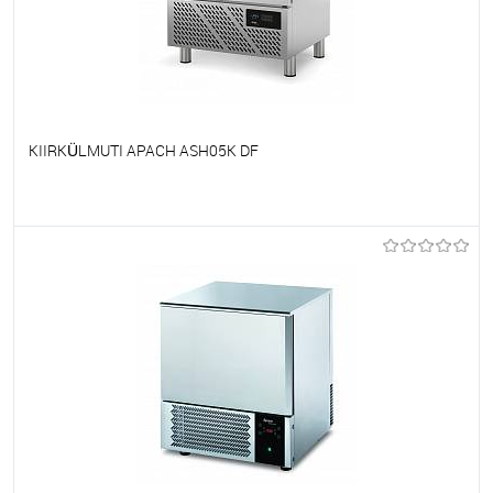
KIIRKÜLMUTI APACH ASH05K DF
Et lemmikutele
Tellimisel