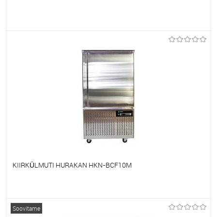
Et lemmikutele
Tellimisel
KIIRKÜLMUTI HURAKAN HKN-BCF10M
Et lemmikutele
Tellimisel
Soovitame