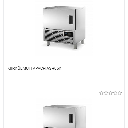
KIIRKÜLMUTI APACH ASH05K
Et lemmikutele
Tellimisel