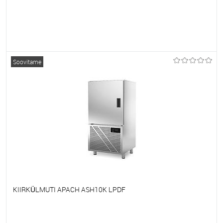
Et lemmikutele
Tellimisel
Soovitame
KIIRKÜLMUTI APACH ASH10K LPDF