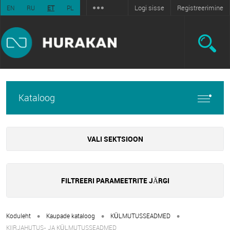
Logi sisse
Registreerimine
EN
RU
ET
PL
Kataloog
VALI SEKTSIOON
FILTREERI PARAMEETRITE JÄRGI
•
•
•
Koduleht
Kaupade kataloog
KÜLMUTUSSEADMED
KIIRJAHUTUS- JA KÜLMUTUSSEADMED