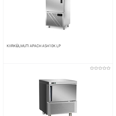
KIIRKÜLMUTI APACH ASH10K LP
Et lemmikutele
Tellimisel