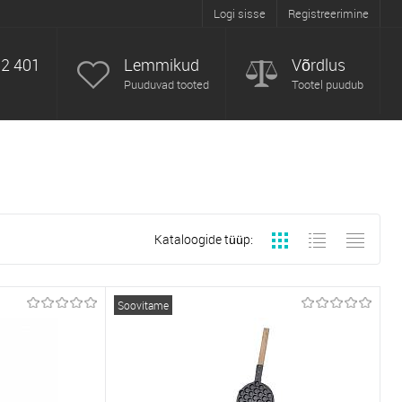
Logi sisse
Registreerimine
52 401
Lemmikud
Võrdlus
Puuduvad tooted
Tootel puudub
Kataloogide tüüp:
Soovitame