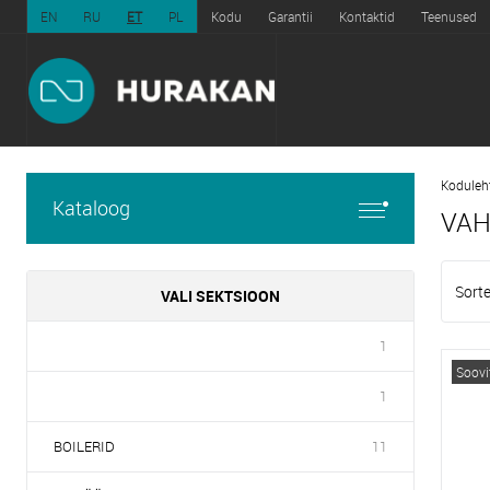
EN
RU
ET
PL
Kodu
Garantii
Kontaktid
Teenused
Koduleh
Kataloog
VAH
Sorte
VALI SEKTSIOON
1
Soov
1
BOILERID
11