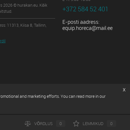
us 2026 © hurakan.eu. Kõik
+372 584 52 401
itstud.
E-posti aadress:
ss: 11313, Kiisa 8, Tallinn,
equip.horeca@mail.ee
dil
x
promotional and marketing efforts. You can read more in our
VÕRDLUS
0
LEMMIKUD
0