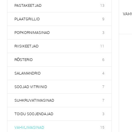
PASTAKEETJAD
13
VAHV
PLAATGRILLID
9
POPKORNIMASINAD
3
V
RIISIKEETJAD
11
E
RÖSTERID
6
SALAMANDRID
4
SOOJAD VITRIINID
7
SUHKRUVATIMASINAD
7
TOIDU SOOJENDAJAD
3
VAHVLIMASINAD
15