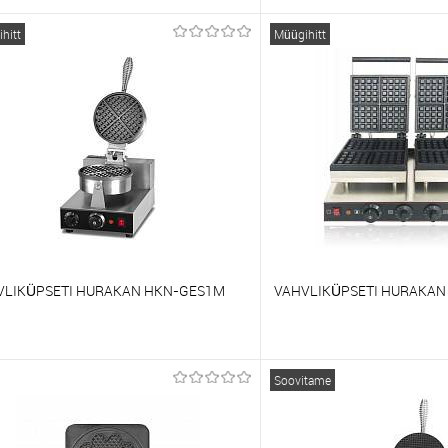
õrdlema
Võrdlema
hitt
Müügihitt
t lemmikutele
Tellimisel
Et lemmikutele
VLIKÜPSETI HURAKAN HKN-GES1M
VAHVLIKÜPSETI HURAKAN
õrdlema
Võrdlema
Soovitame
t lemmikutele
Tellimisel
Et lemmikutele