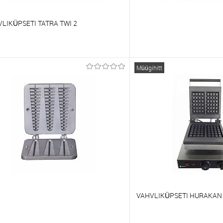
LIKÜPSETI TATRA TWI 2
õrdlema
Võrdlema
Müügihitt
t lemmikutele
Tellimisel
Et lemmikutele
VAHVLIKÜPSETI HURAKAN