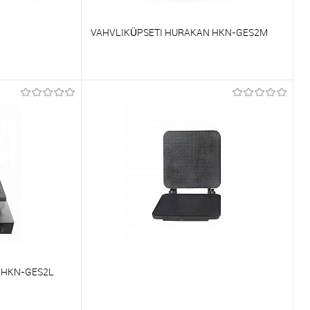
VAHVLIKÜPSETI HURAKAN HKN-GES2M
Võrdlema
Tellimisel
Et lemmikutele
Tellimisel
 HKN-GES2L