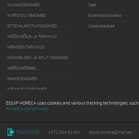
KUUMASEADMED
Sale
KIIRTOIDU SEADMED
Esiletoodud tooted
ETTEVALMISTUSSEADMED
Sooduskaubad
KÖÖGINÕUD JA TARVIKUD
HÜGIEENITARVIKUD
MONOBLOKK JA SPLIT SEADMED
KÖÖGIMÖÖBEL
PAKKESEADMED
KÜLMUTUSSEADMED
SERVEERIMISSEADMED
EQUIP HORECA uses cookies and various tracking technologies, such as
Privaatsustingimused
NÕUDEPESUMASINAD
TAGASISIDE
+372 584 52 401
equip.horeca@mail.ee