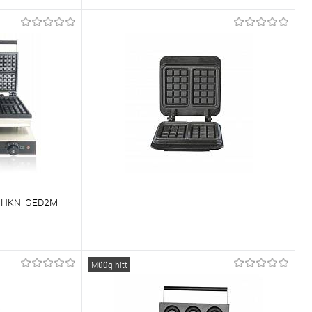
Võrdlema
Tellimisel
Et lemmikutele
Tellimisel
 HKN-GED2M
Võrdlema
Müügihitt
Tellimisel
Et lemmikutele
Tellimisel