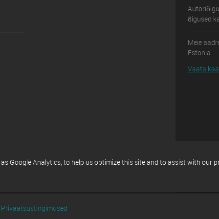
Autoriõig
õigused ka
Meie aadre
Estonia.
Vaata kaar
 Google Analytics, to help us optimize this site and to assist with our 
Privaatsustingimused