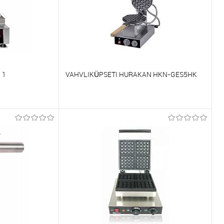
 1
VAHVLIKÜPSETI HURAKAN HKN-GES5HK
Võrdlema
Tellimisel
Et lemmikutele
Tellimisel