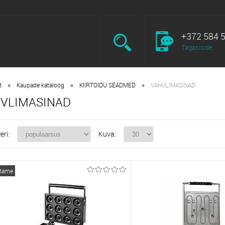
+372 584 
Tagasiside
•
•
•
t
Kaupade kataloog
KIIRTOIDU SEADMED
VAHVLIMASINAD
VLIMASINAD
eri:
Kuva:
itame