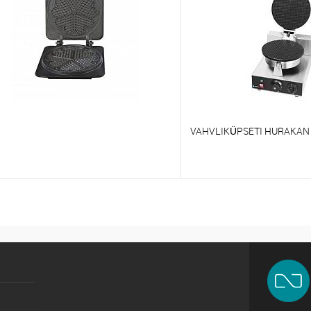
VAHVLIKÜPSETI HURAKAN
õrdlema
Võrdlema
t lemmikutele
Tellimisel
Et lemmikutele