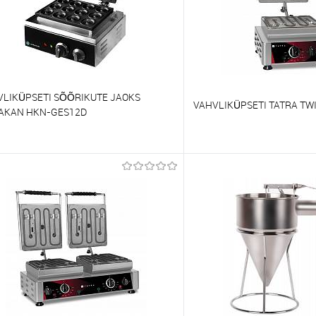
VLIKÜPSETI SÕÕRIKUTE JAOKS
VAHVLIKÜPSETI TATRA TWI
AKAN HKN-GES12D
õrdlema
Võrdlema
t lemmikutele
Tellimisel
Et lemmikutele