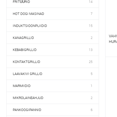
FRITÜÜRID
14
HOT DOGI MASINAD
7
INDUKTSIOONPLIIDID
15
VAH
KANAGRILLID
2
HUR
KEBABIGRILLID
13
V
KONTAKTGRILLID
25
E
LAAVAKIVI GRILLID
5
MARMIIDID
1
MIKROLAINEAHJUD
2
PANKOOGIPANNID
6