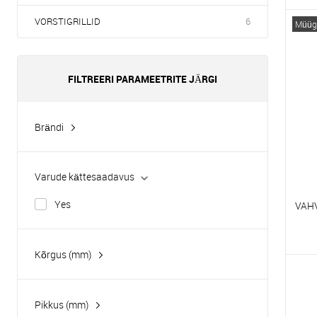
V
VORSTIGRILLID
6
Müügi
E
FILTREERI PARAMEETRITE JÄRGI
Brändi
Hurakan
Tatra
Varude kättesaadavus
Yes
VAH
Kõrgus (mm)
V
E
Pikkus (mm)