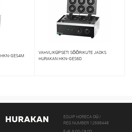
VAHVLIKÜPSETI SÕÕRIKUTE JAOKS
 HKN-GES4M
HURAKAN HKN-GES6D
Võrdlema
Tellimisel
Et lemmikutele
Tellimisel
EQUIP HORECA OÜ /
REG.NUMBER 12698448
E-R: 9:00-18:00