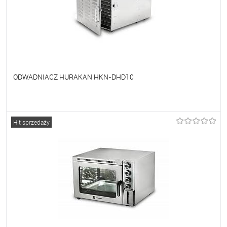
ODWADNIACZ HURAKAN HKN-DHD10
Do ulubionych
Na zamówienie
Hit sprzedaży