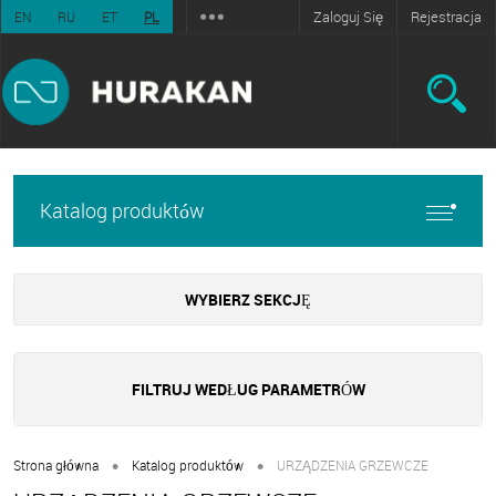
Zaloguj Się
Rejestracja
EN
RU
ET
PL
Katalog produktów
WYBIERZ SEKCJĘ
FILTRUJ WEDŁUG PARAMETRÓW
•
•
Strona główna
Katalog produktów
URZĄDZENIA GRZEWCZE