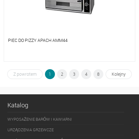
PIEC DO PIZZY APACH AMM44
Do ulubionych
Na zamówienie
Z powrotem
1
2
3
4
8
Kolejny
Katalog
WYPOSAŻENIE BARÓW I KAWIARNI
URZĄDZENIA GRZEWCZE