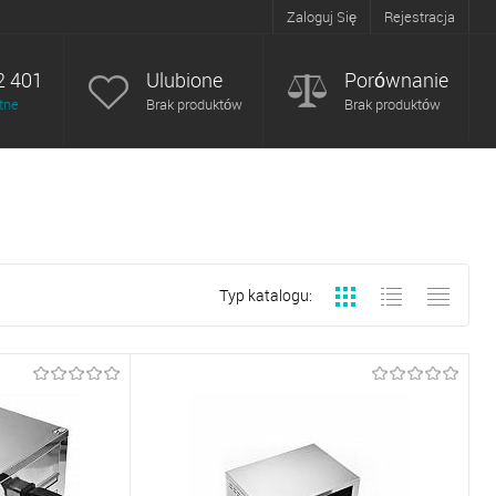
Zaloguj Się
Rejestracja
2 401
Ulubione
Porównanie
tne
Brak produktów
Brak produktów
Typ katalogu: