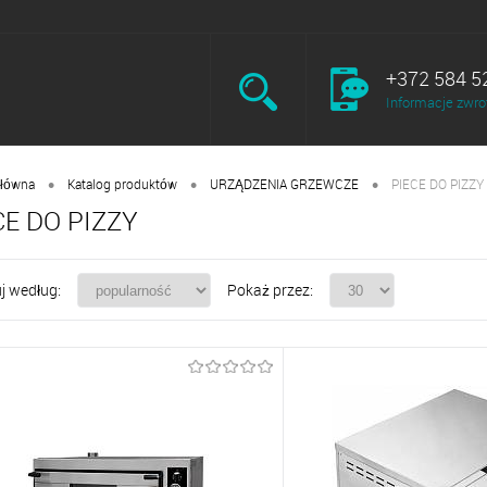
+372 584 5
Informacje zwro
•
•
•
główna
Katalog produktów
URZĄDZENIA GRZEWCZE
PIECE DO PIZZY
CE DO PIZZY
j według:
Pokaż przez: