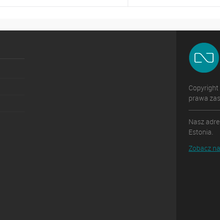
orównywać
Porównywać
o ulubionych
Na zamówienie
Do ulubionych
Copyright
prawa zas
Nasz adres
Estonia.
Zobacz na