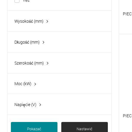
Yes
PIE
Wysokość (mm)
P
Długość (mm)
D
Szerokość (mm)
Moc (kW)
1.13
10.80
Napięcie (V)
16.20
230
PIEC
2
400
2.26
Pokazać
Nastawić