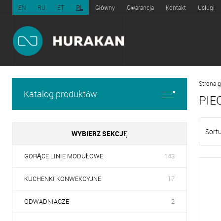
EN
RU
ET
PL
Główny
Gwarancja
Kontakt
Usługi
Strona 
Katalog produktów
PIE
Sortu
WYBIERZ SEKCJĘ
GORĄCE LINIE MODUŁOWE
143
KUCHENKI KONWEKCYJNE
17
ODWADNIACZE
2