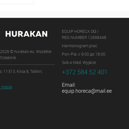
Na zamówienie
EQUIP HORECA OÜ /
REG.NUMBER 12698448
Harmonogram prac
 2026 © hurakan.eu. Wszelkie
Pon-Pia: с 9:00 до 18:00
trzeżone.
Sob и Nied: Wyjście
+372 584 52 401
: 11313, Kiisa 8, Tallinn,
Email:
 mapie
equip.horeca@mail.ee