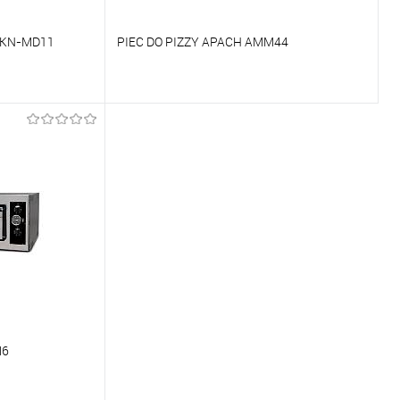
HKN-MD11
PIEC DO PIZZY APACH AMM44
Porównywać
Na zamówienie
Do ulubionych
Na zamówienie
M6