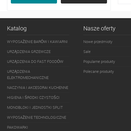
Pokaż więcej 5
P
D
Katalog
Nasze oferty
WYPOSAŻENIE BARÓW I KAWIARNI
Nowe przedmioty
URZĄDZENIA GRZEWCZE
Sale
URZĄDZENIA DO FAST FOODÓW
Popularne produkty
URZĄDZENIA
Polecane produkty
ELEKTROMECHANICZNE
NACZYNIA I AKCESORAI KUCHENNE
HIGIENA I ŚRODKI CZYSTOŚCI
MONOBLOKI I JEDNOSTKI SPLIT
WYPOSAŻENIE TECHNOLOGICZNE
PAKOWARKI