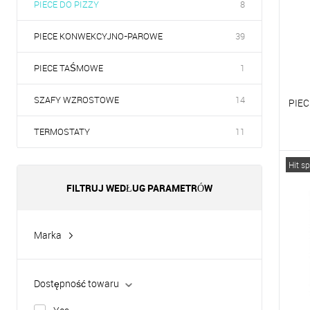
PIECE DO PIZZY
8
PIECE KONWEKCYJNO-PAROWE
39
PIECE TAŚMOWE
1
SZAFY WZROSTOWE
14
PIEC
TERMOSTATY
11
P
Hit s
D
FILTRUJ WEDŁUG PARAMETRÓW
Marka
Apach
Hurakan
Dostępność towaru