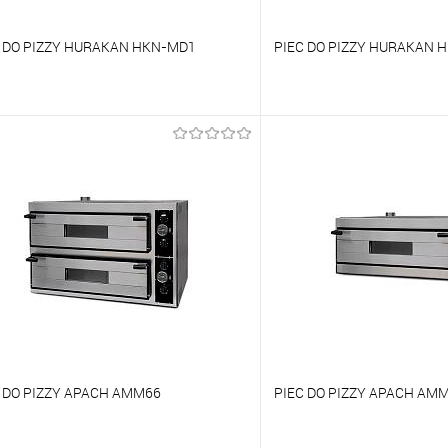
C DO PIZZY HURAKAN HKN-MD1
PIEC DO PIZZY HURAKAN 
orównywać
Porównywać
o ulubionych
Na zamówienie
Do ulubionych
 DO PIZZY APACH AMM66
PIEC DO PIZZY APACH AM