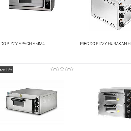
 DO PIZZY APACH AMM4
PIEC DO PIZZY HURAKAN 
orównywać
Porównywać
przedaży
o ulubionych
Na zamówienie
Do ulubionych