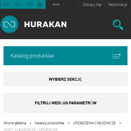
Zaloguj Się
Rejestracja
EN
RU
ET
PL
Katalog produktów
WYBIERZ SEKCJĘ
FILTRUJ WEDŁUG PARAMETRÓW
•
•
•
Strona główna
Katalog produktów
URZĄDZENIA CHŁODNICZE
SZAFY CHŁODNICZE I MROŹNICZE