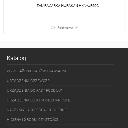
ZAMRAŻARKA HURAKAN HKN-UF50G
Porównywać
Katalog
WYPOSAŻENIE BARÓW I KAWIARNI
URZĄDZENIA GRZEWCZE
URZĄDZENIA DO FAST FOODÓW
URZĄDZENIA ELEKTROMECHANICZNE
NACZYNIA I AKCESORAI KUCHENNE
HIGIENA I ŚRODKI CZYSTOŚCI