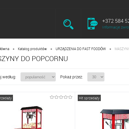
+372 584 5
Informacje zwro
•
•
•
główna
Katalog produktów
URZĄDZENIA DO FAST FOODÓW
MASZYN
ZYNY DO POPCORNU
j według:
Pokaż przez:
przedaży
Hit sprzedaży