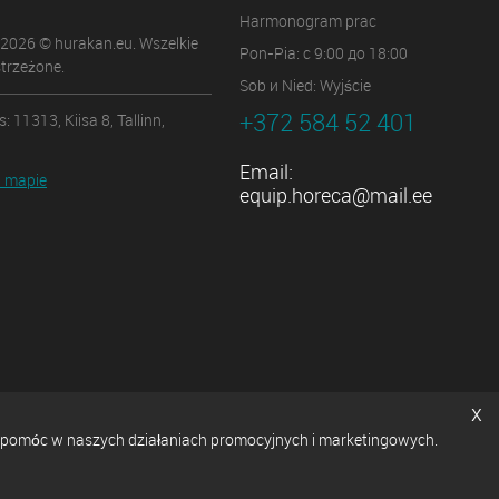
Harmonogram prac
 2026 © hurakan.eu. Wszelkie
Pon-Pia: с 9:00 до 18:00
trzeżone.
Sob и Nied: Wyjście
+372 584 52 401
: 11313, Kiisa 8, Tallinn,
Email:
 mapie
equip.horeca@mail.ee
x
ę i pomóc w naszych działaniach promocyjnych i marketingowych.