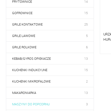
FRYTOWNICE
14
GOFROWNICE
15
GRILE KONTAKTOWE
25
URZ
GRILE LAWOWE
5
HUR
GRILE ROLKOWE
6
P
KEBAB/GYROS OPIEKACZE
13
D
KUCHENKI INDUKCYJNE
15
KUCHENKI MIKROFALOWE
2
MAKARONIARKA
13
MASZYNY DO POPCORNU
3