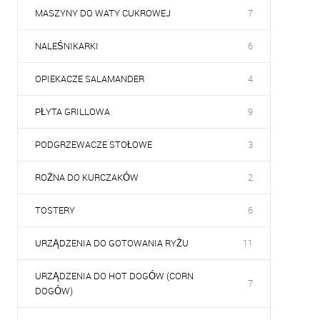
MASZYNY DO WATY CUKROWEJ
7
NALEŚNIKARKI
6
OPIEKACZE SALAMANDER
4
PŁYTA GRILLOWA
9
PODGRZEWACZE STOŁOWE
3
ROŻNA DO KURCZAKÓW
2
TOSTERY
6
URZĄDZENIA DO GOTOWANIA RYŻU
11
URZĄDZENIA DO HOT DOGÓW (CORN
7
DOGÓW)