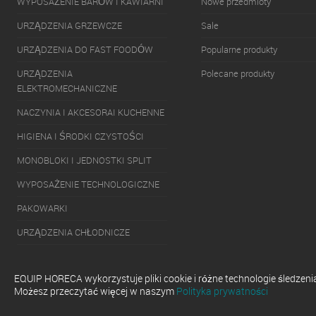
WYPOSAŻENIE BARÓW I KAWIARNI
Nowe przedmioty
URZĄDZENIA GRZEWCZE
Sale
URZĄDZENIA DO FAST FOODÓW
Popularne produkty
URZĄDZENIA
Polecane produkty
ELEKTROMECHANICZNE
NACZYNIA I AKCESORAI KUCHENNE
HIGIENA I ŚRODKI CZYSTOŚCI
MONOBLOKI I JEDNOSTKI SPLIT
WYPOSAŻENIE TECHNOLOGICZNE
PAKOWARKI
URZĄDZENIA CHŁODNICZE
URZĄDZENIA DO SERWOWANIA
GOTOWYCH DAŃ
EQUIP HORECA wykorzystuje pliki cookie i różne technologie śledzen
Możesz przeczytać więcej w naszym
Polityka prywatności
ZMYWARKI