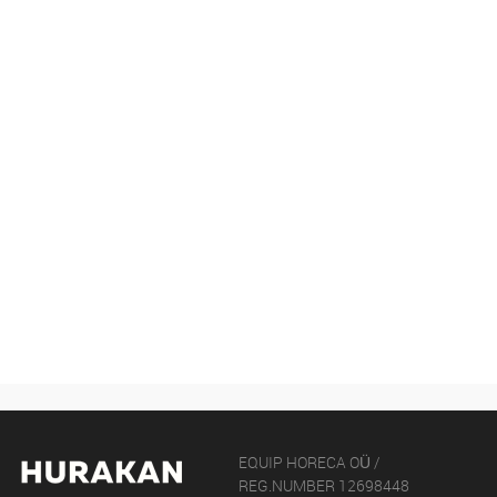
EQUIP HORECA OÜ /
REG.NUMBER 12698448