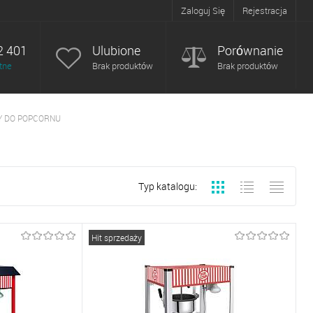
Zaloguj Się
Rejestracja
2 401
Ulubione
Porównanie
tne
Brak produktów
Brak produktów
Y DO POPCORNU
Typ katalogu:
Hit sprzedaży