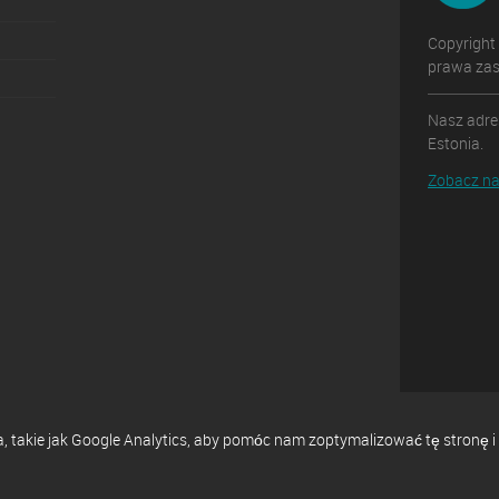
Copyright
prawa zas
Nasz adres
Estonia.
Zobacz na
ia, takie jak Google Analytics, aby pomóc nam zoptymalizować tę stron