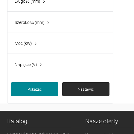
Długość (mm)
Szerokość (mm)
Moc (kW)
1.30
Napięcie (V)
230
Pokazać
Nastawić
Katalog
Nasze oferty