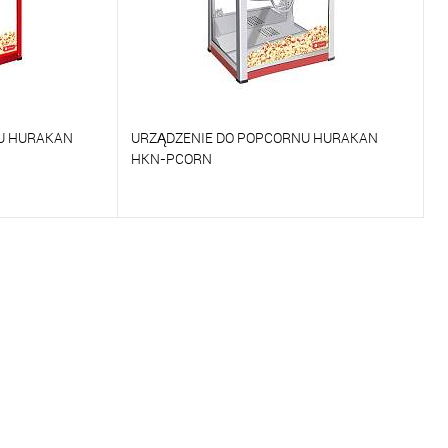
U HURAKAN
URZĄDZENIE DO POPCORNU HURAKAN
HKN-PCORN
Porównywać
Na zamówienie
Do ulubionych
Na zamówienie