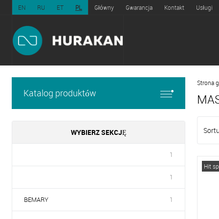
EN
RU
ET
PL
Główny
Gwarancja
Kontakt
Usługi
Strona 
Katalog produktów
MAS
Sortu
WYBIERZ SEKCJĘ
1
Hit s
1
BEMARY
1