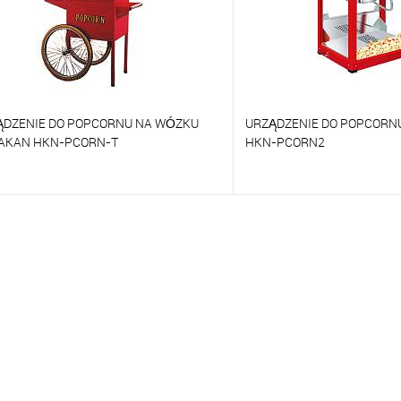
ĄDZENIE DO POPCORNU NA WÓZKU
URZĄDZENIE DO POPCORN
AKAN HKN-PCORN-T
HKN-PCORN2
orównywać
Porównywać
o ulubionych
Na zamówienie
Do ulubionych