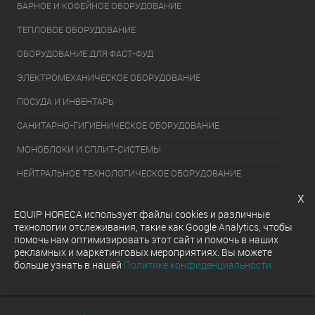
БАРНОЕ И КОФЕЙНОЕ ОБОРУДОВАНИЕ
ТЕПЛОВОЕ ОБОРУДОВАНИЕ
ОБОРУДОВАНИЕ ДЛЯ ФАСТ-ФУД
ЭЛЕКТРОМЕХАНИЧЕСКОЕ ОБОРУДОВАНИЕ
ПОСУДА И ИНВЕНТАРЬ
САНИТАРНО-ГИГИЕНИЧЕСКОЕ ОБОРУДОВАНИЕ
МОНОБЛОКИ И СПЛИТ-СИСТЕМЫ
НЕЙТРАЛЬНОЕ ТЕХНОЛОГИЧЕСКОЕ ОБОРУДОВАНИЕ
x
УПАКОВОЧНОЕ ОБОРУДОВАНИЕ
EQUIP HORECA использует файлы cookies и различные
ХОЛОДИЛЬНОЕ ОБОРУДОВАНИЕ
технологии отслеживания, такие как Google Analytics, чтобы
помочь нам оптимизировать этот сайт и помочь в наших
ОБОРУДОВАНИЕ ДЛЯ РАЗДАЧИ ГОТОВЫХ БЛЮД
рекламных и маркетинговых мероприятиях. Вы можете
больше узнать в нашей
Политике конфиденциальности
МОЕЧНОЕ ОБОРУДОВАНИЕ