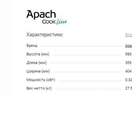
Характеристики:
Все
Бренд
Apa
Высота (мм)
595
Длина (мм)
355
Ширина (мм)
404
Мощность (кВт)
0.3
Вес-нетто (кг)
27.