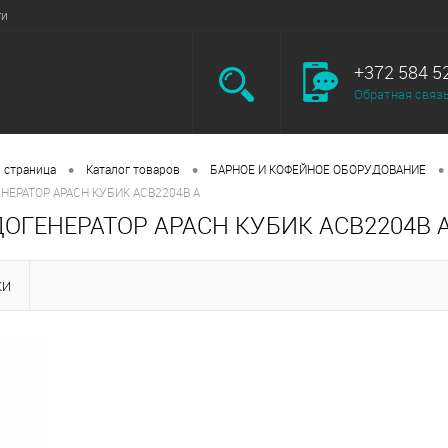
ги
+372 584 5
Обратная связ
•
•
•
 страница
Каталог товаров
БАРНОЕ И КОФЕЙНОЕ ОБОРУДОВАНИЕ
НЕРАТОР APACH КУБИК ACB2204B A
ОГЕНЕРАТОР APACH КУБИК ACB2204B 
КИ