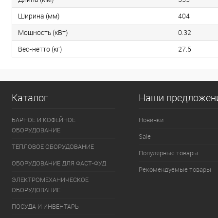
Ширина (мм)
404
Мощность (кВт)
0.32
Вес-нетто (кг)
27.5
Каталог
Наши предложен
БАРНОЕ И КОФЕЙНОЕ
Новинки
ОБОРУДОВАНИЕ
Sale
ТЕПЛОВОЕ ОБОРУДОВАНИЕ
Популярные товары
ОБОРУДОВАНИЕ ДЛЯ ФАСТ-ФУД
Рекомендуемые товары
ЭЛЕКТРОМЕХАНИЧЕСКОЕ
ОБОРУДОВАНИЕ
ПОСУДА И ИНВЕНТАРЬ