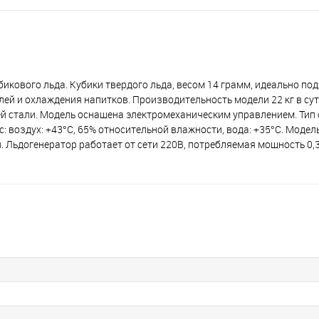
кового льда. Кубики твердого льда, весом 14 грамм, идеально под
ей и охлаждения напитков. Производительность модели 22 кг в сутк
ей стали. Модель оснащена электромеханическим управлением. Тип
: воздух: +43°С, 65% относительной влажности, вода: +35°С. Модел
. Льдогенератор работает от сети 220В, потребляемая мощность 0,3