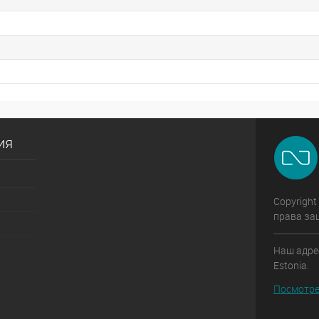
ия
Copyright
права за
Наш адрес:
Estonia.
Посмотре