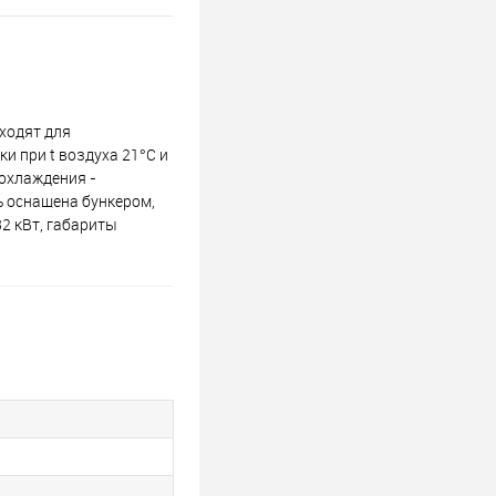
ходят для
и при t воздухa 21°C и
 охлаждения -
ь оснащена бункером,
2 кВт, габариты