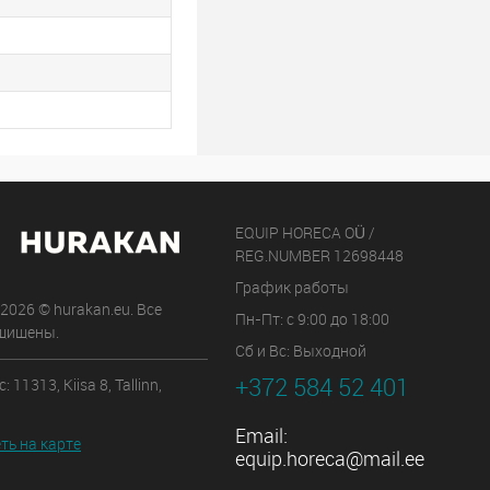
EQUIP HORECA OÜ /
REG.NUMBER 12698448
График работы
 2026 © hurakan.eu. Все
Пн-Пт: с 9:00 до 18:00
щищены.
Сб и Вс: Выходной
+372 584 52 401
 11313, Kiisa 8, Tallinn,
Email:
ть на карте
equip.horeca@mail.ee