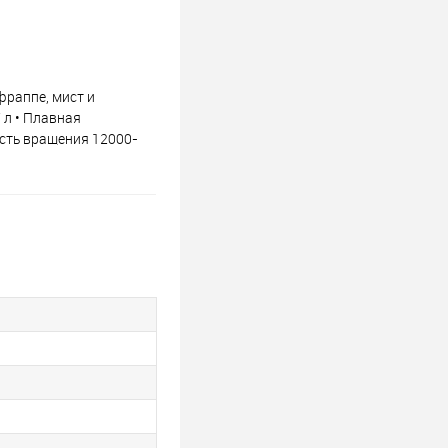
раппе, мист и
 л • Плавная
ость вращения 12000-