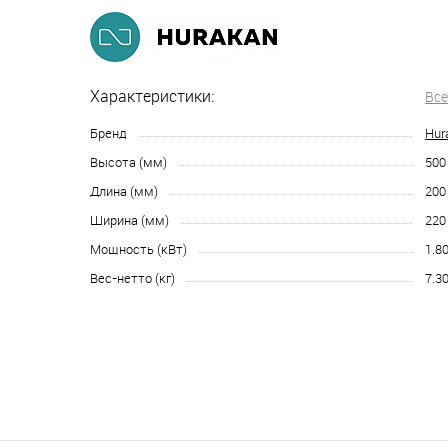
Характеристики:
Все
Бренд
Hur
Высота (мм)
500
Длина (мм)
200
Ширина (мм)
220
Мощность (кВт)
1.8
Вес-нетто (кг)
7.3