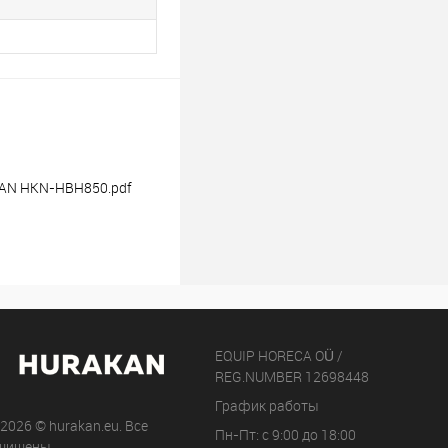
AN HKN-HBH850.pdf
EQUIP HORECA OÜ /
REG.NUMBER 12698448
График работы
 2026 © hurakan.eu. Все
Пн-Пт: с 9:00 до 18:00
щищены.