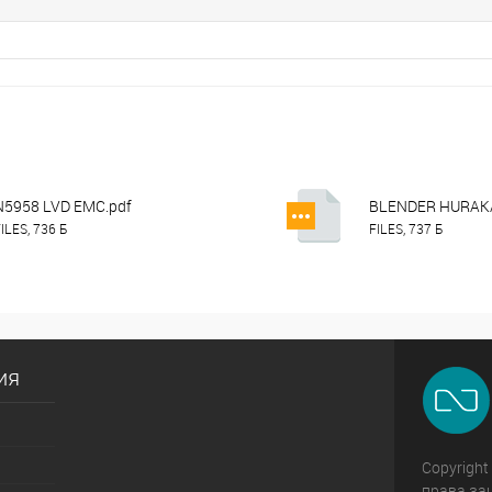
N5958 LVD EMC.pdf
BLENDER HURAK
ILES, 736 Б
FILES, 737 Б
ия
Copyright
права за