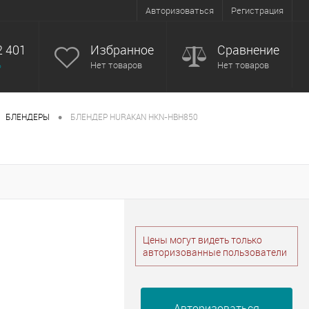
Авторизоваться
Регистрация
2 401
Избранное
Сравнение
ь
Нет товаров
Нет товаров
•
БЛЕНДЕРЫ
БЛЕНДЕР HURAKAN HKN-HBH850
Цены могут видеть только
авторизованные пользователи
Авторизоваться