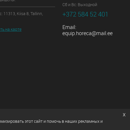
Сб и Вс: Выходной
+372 584 52 401
 11313, Kiisa 8, Tallinn,
Email:
ть на карте
equip.horeca@mail.ee
x
имизировать этот сайт и помочь в наших рекламных и