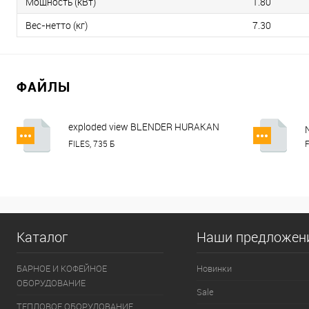
Мощность (кВт)
1.80
Вес-нетто (кг)
7.30
ФАЙЛЫ
exploded view BLENDER HURAKAN
HKN-HBH850.pdf
FILES, 735 Б
F
Каталог
Наши предложен
БАРНОЕ И КОФЕЙНОЕ
Новинки
ОБОРУДОВАНИЕ
Sale
ТЕПЛОВОЕ ОБОРУДОВАНИЕ