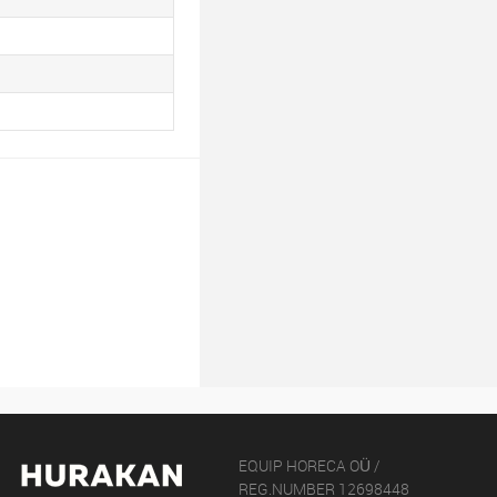
EQUIP HORECA OÜ /
REG.NUMBER 12698448