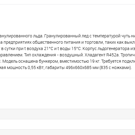
нулированного льда. Гранулированный лед с температурой чуть н
а предприятиях общественного питания и торговли, таких как вык
в сутки при t воздухa 21°C и t воды 15°C. Корпус льдогенератора и
равлением. Тип охлаждения - воздушный. Хладагент R452a. Тропи
°С. Модель оснащена бункером, вместимостью 19 кг. Требуется подк
ая мощность 0,55 кВт, габариты 496x660x685 мм (835 с ножками).