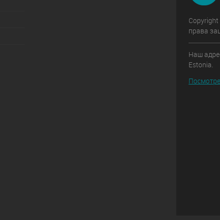
Copyright
права за
Наш адрес:
Estonia.
Посмотре