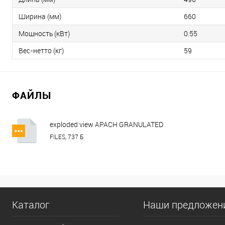
Ширина (мм)
660
Мощность (кВт)
0.55
Вес-нетто (кг)
59
ФАЙЛЫ
exploded view APACH GRANULATED
ICE MAKER AGB9519B A.pdf
FILES, 737 Б
Каталог
Наши предложен