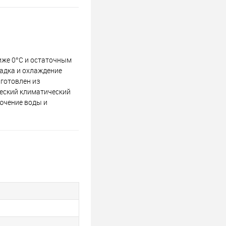
иже 0°C и остаточным
ладка и охлаждение
зготовлен из
ческий климатический
лючение воды и