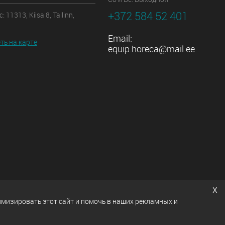
+372 584 52 401
 11313, Kiisa 8, Tallinn,
Email:
ть на карте
equip.horeca@mail.ee
x
имизировать этот сайт и помочь в наших рекламных и