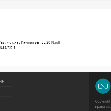
Pastry display Kayman sert CE 2019.pdf
ILES, 737 Б
ия
Copyright
права за