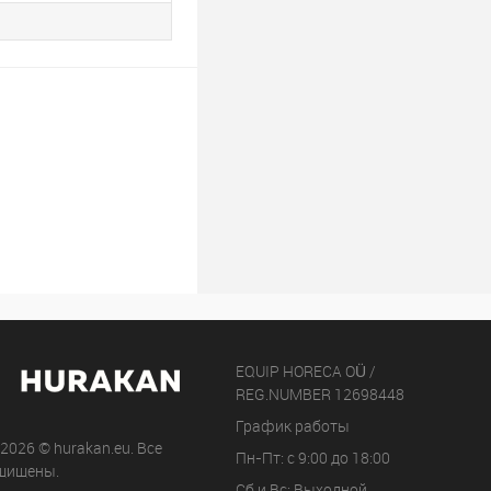
EQUIP HORECA OÜ /
REG.NUMBER 12698448
График работы
 2026 © hurakan.eu. Все
Пн-Пт: с 9:00 до 18:00
щищены.
Сб и Вс: Выходной