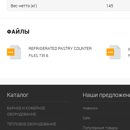
Вес-нетто (кг)
145
ФАЙЛЫ
REFRIGERATED PASTRY COUNTER
KAYMAN KRPC LUXE (en).pdf
FILES, 735 Б
F
Каталог
Наши предложен
БАРНОЕ И КОФЕЙНОЕ
Новинки
ОБОРУДОВАНИЕ
Sale
ТЕПЛОВОЕ ОБОРУДОВАНИЕ
Популярные товары