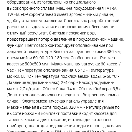
оборудовании, изготовлены из специального
высокопрочного сплава. Машина посудомоечная TATRA
TW.F50+DR фронтальная имеет эргономичный дизайн,
удобную панель управления. Специально разработанный
распылитель для мытья и ополаскивания обеспечивает
отличный результат. Система перекачки воды
предотвращает потерю давления в посудомоечной машине.
Функция Thermostop контролирует ополаскивание при
заданной температуре. Высота загрузочного окна 380 мм,
время мойки 60-90-120-180 сек. Особенности: - Размер
кассеты: 500х500 мм - Максимальная загрузка: 60 кассет/
час - Температура ополаскивания: 85 °С - Температура
мойки: 55 °С - Температура подключаемой воды: 5-55 °С -
Давление воды (мин-макс): 2-4 бар - Расход воды(мин-
макс): 2,7 л/цикл - Объем бака: 14 л - Объема бойлера: 5,5 л -
Дозатор ополаскивающего средства - Встроенная помпа
слива - Электромеханическая панель управления -
Максимальная высота посуды: 320 мм - Регулируемые по
высоте ножки - В комплект поставки входит кассета для
тарелок, кассета для стаканов, вставка для столовых
приборов, шланг для подключения воды и шланг для слива.
Характеристики: Длина: 585 мм Ширина: 618 мм Высота: