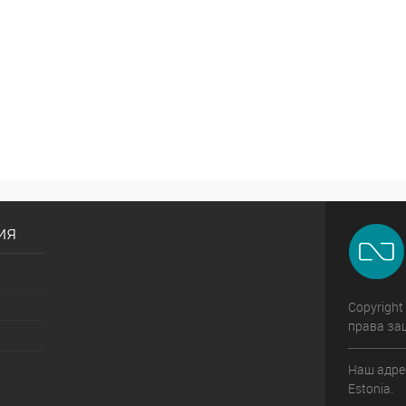
ия
Copyright
права за
Наш адрес:
Estonia.