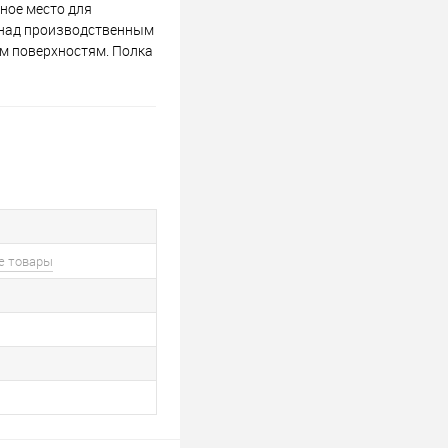
ное место для
и над производственным
им поверхностям. Полка
е товары