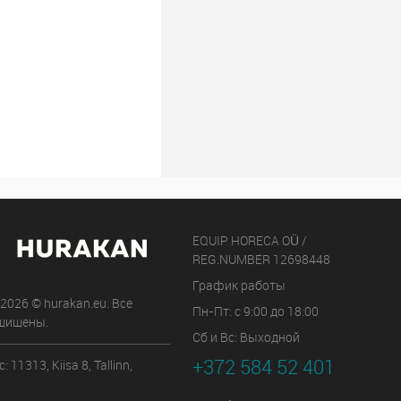
EQUIP HORECA OÜ /
REG.NUMBER 12698448
График работы
 2026 © hurakan.eu. Все
Пн-Пт: с 9:00 до 18:00
щищены.
Сб и Вс: Выходной
+372 584 52 401
 11313, Kiisa 8, Tallinn,