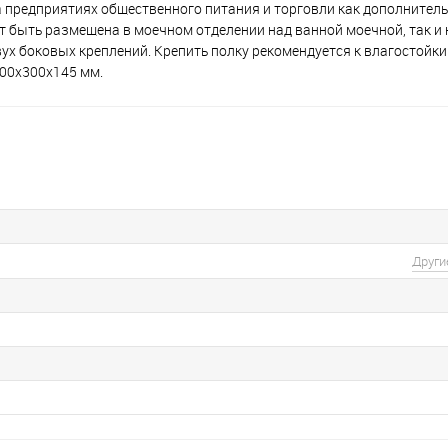
редприятиях общественного питания и торговли как дополнитель
ет быть размещена в моечном отделении над ванной моечной, так 
двух боковых креплений. Крепить полку рекомендуется к влагостойк
600х300х145 мм.
Други