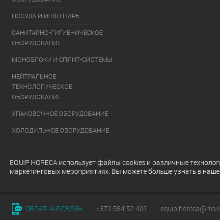
ПОСУДА И ИНВЕНТАРЬ
САНИТАРНО-ГИГИЕНИЧЕСКОЕ
ОБОРУДОВАНИЕ
МОНОБЛОКИ И СПЛИТ-СИСТЕМЫ
НЕЙТРАЛЬНОЕ
ТЕХНОЛОГИЧЕСКОЕ
ОБОРУДОВАНИЕ
УПАКОВОЧНОЕ ОБОРУДОВАНИЕ
ХОЛОДИЛЬНОЕ ОБОРУДОВАНИЕ
ОБОРУДОВАНИЕ ДЛЯ РАЗДАЧИ
ГОТОВЫХ БЛЮД
EQUIP HORECA использует файлы cookies и различные технологии
маркетинговых мероприятиях. Вы можете больше узнать в наш
МОЕЧНОЕ ОБОРУДОВАНИЕ
ОБРАТНАЯ СВЯЗЬ
+372 584 52 401
equip.horeca@mail