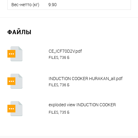
Вес-нетто (кг)
9.90
ФАЙЛЫ
CE_ICF70D2V.pdf
FILES, 736 Б
INDUCTION COOKER HURAKAN_all.pdf
FILES, 736 Б
exploded view INDUCTION COOKER
HURAKAN HKN-ICF70D2V.pdf
FILES, 735 Б