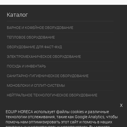
Каталог
БАРНОЕ И КОФЕЙНОЕ ОБОРУДОВАНИЕ
ТЕПЛОВОЕ ОБОРУДОВАНИЕ
ОБОРУДОВАНИЕ ДЛЯ ФАСТ-ФУД
ЭЛЕКТРОМЕХАНИЧЕСКОЕ ОБОРУДОВАНИЕ
ПОСУДА И ИНВЕНТАРЬ
САНИТАРНО-ГИГИЕНИЧЕСКОЕ ОБОРУДОВАНИЕ
МОНОБЛОКИ И СПЛИТ-СИСТЕМЫ
НЕЙТРАЛЬНОЕ ТЕХНОЛОГИЧЕСКОЕ ОБОРУДОВАНИЕ
x
УПАКОВОЧНОЕ ОБОРУДОВАНИЕ
EQUIP HORECA использует файлы cookies и различные
ХОЛОДИЛЬНОЕ ОБОРУДОВАНИЕ
технологии отслеживания, такие как Google Analytics, чтобы
помочь нам оптимизировать этот сайт и помочь в наших
ОБОРУДОВАНИЕ ДЛЯ РАЗДАЧИ ГОТОВЫХ БЛЮД
рекламных и маркетинговых мероприятиях. Вы можете