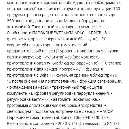
многоязычный интерфейс освобождают от необходимости
постоянного обращения к инструкции по эксплуатации. 150
предусмотренных рецептов и возможность сохранить до
250 рецептов дополнительно. Модель оборудована
автомойкой. Трехточный термощуп - в комплекте.
Особенности ПАРОКОНВЕКТОМАТА APACH AP20T: - 3-х
фазные моторы с реверсом (каждые 80 секунд); - 10
скоростей вентилятора; - автоматический
предварительный нагрев (1 уровень, половинная загрузка,
полная загрузка); - мультитаймер (возможность
приготовления различных блюд одновременно); - 10 этапов
приготовления для каждой программы; - функция
приготовления с Delta T; - функция хранения блюд (при 70
°С после окончания приготовления); - функция регенерации;
- охлаждение камеры; - трехточечный термощуп в
комплекте; - цифровая регулировка пароувлажнения; -
регулировка вытяжки; - автоматическая мойка; -
программа ополаскивания без моющего средства; -
светодиодная подсветка, встроенная в дверцу; - HACCP.
Пароконвектомат имеет габариты 1050х940х1900 мм.
Вместимость составляет - 20хGN 1/1 (1 тележка для GN 1/1