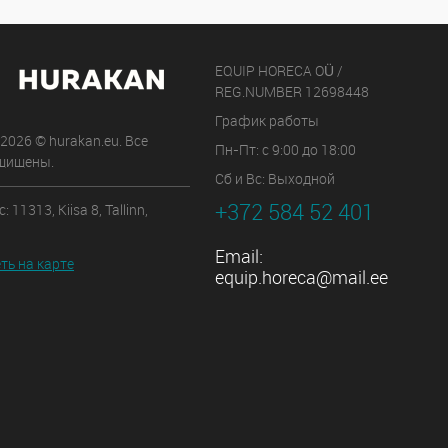
EQUIP HORECA OÜ /
REG.NUMBER 12698448
График работы
 2026 © hurakan.eu. Все
Пн-Пт: с 9:00 до 18:00
щищены.
Сб и Вс: Выходной
+372 584 52 401
 11313, Kiisa 8, Tallinn,
Email:
ть на карте
equip.horeca@mail.ee