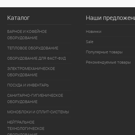
Каталог
Наши предложен
БАРНОЕ И КОФЕЙНОЕ
Новинки
ОБОРУДОВАНИЕ
Sale
ТЕПЛОВОЕ ОБОРУДОВАНИЕ
Популярные товары
ОБОРУДОВАНИЕ ДЛЯ ФАСТ-ФУД
Рекомендуемые товары
ЭЛЕКТРОМЕХАНИЧЕСКОЕ
ОБОРУДОВАНИЕ
ПОСУДА И ИНВЕНТАРЬ
САНИТАРНО-ГИГИЕНИЧЕСКОЕ
ОБОРУДОВАНИЕ
МОНОБЛОКИ И СПЛИТ-СИСТЕМЫ
НЕЙТРАЛЬНОЕ
ТЕХНОЛОГИЧЕСКОЕ
ОБОРУДОВАНИЕ