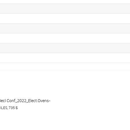
Decl Conf_2022_Elect.Ovens-
Proofer_Apach.pdf
ILES, 735 Б