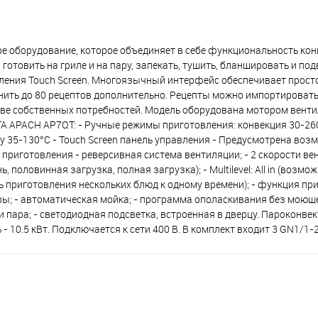
оборудование, которое объединяет в себе функциональность кон
готовить на гриле и на пару, запекать, тушить, бланшировать и по
ления Touch Screen. Многоязычный интерфейс обеспечивает просто
нить до 80 рецептов дополнительно. Рецепты можно импортировать
ве собственных потребностей. Модель оборудована мотором венти
 APACH AP7QT: - Ручные режимы приготовления: конвекция 30-26
ру 35-130°С - Touch Screen панель управления - Предусмотрена воз
приготовления - реверсивная система вентиляции; - 2 скорости ве
 половинная загрузка, полная загрузка); - Multilevel: All in (возм
ть приготовления нескольких блюд к одному времени); - функция приг
ры; - автоматическая мойка; - программа ополаскивания без моюще
пара; - светодиодная подсветка, встроенная в дверцу. Пароконве
 10.5 кВт. Подключается к сети 400 В. В комплект входит 3 GN1/1-2