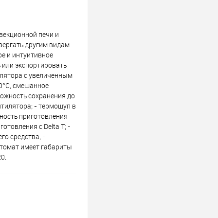
векционной печи и
двергать другим видам
е и интуитивное
 или экспортировать
лятора с увеличенным
0°С, смешанное
можность сохранения до
нтилятора; - термощуп в
ожность приготовления
отовления с Delta T; -
го средства; -
ктомат имеет габариты
0.