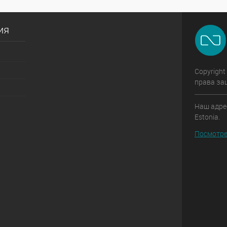
ия
Copyright
права за
Наш адрес:
Estonia.
Посмотре