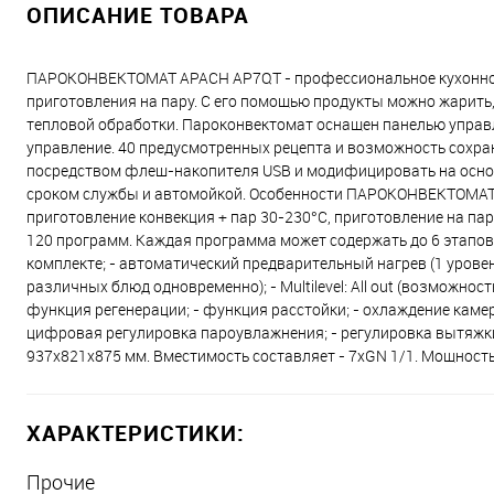
ОПИСАНИЕ ТОВАРА
ПАРОКОНВЕКТОМАТ APACH AP7QT - профессиональное кухонное 
приготовления на пару. С его помощью продукты можно жарить, 
тепловой обработки. Пароконвектомат оснащен панелью управ
управление. 40 предусмотренных рецепта и возможность сохра
посредством флеш-накопителя USB и модифицировать на осно
сроком службы и автомойкой. Особенности ПАРОКОНВЕКТОМАТА
приготовление конвекция + пар 30-230°С, приготовление на па
120 программ. Каждая программа может содержать до 6 этапов 
комплекте; - автоматический предварительный нагрев (1 уровень,
различных блюд одновременно); - Multilevel: All out (возможнос
функция регенерации; - функция расстойки; - охлаждение каме
цифровая регулировка пароувлажнения; - регулировка вытяжки 
937x821x875 мм. Вместимость составляет - 7хGN 1/1. Мощность -
ХАРАКТЕРИСТИКИ:
Прочие