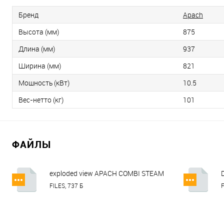
Бренд
Apach
Высота (мм)
875
Длина (мм)
937
Ширина (мм)
821
Мощность (кВт)
10.5
Вес-нетто (кг)
101
ФАЙЛЫ
exploded view APACH COMBI STEAM
OVEN AP7QT.pdf
FILES, 737 Б
F