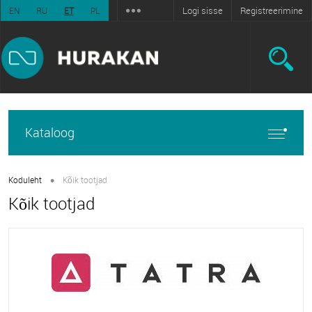
Logi sisse
Registreerimine
EN
RU
ET
PL
Kataloog
•
Koduleht
Kõik tootjad
Kõik tootjad