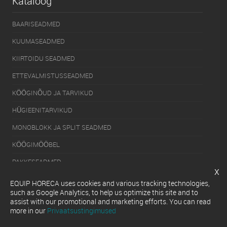
Kataloog
BAARISEADMED
KUUMASEADMED
KIIRTOIDU SEADMED
ETTEVALMISTUSSEADMED
KÖÖGINÕUD JA TARVIKUD
HÜGIEENITARVIKUD
MONOBLOKK JA SPLIT SEADMED
KÖÖGIMÖÖBEL
PAKKESEADMED
x
KÜLMUTUSSEADMED
EQUIP HORECA uses cookies and various tracking technologies,
such as Google Analytics, to help us optimize this site and to
SERVEERIMISSEADMED
assist with our promotional and marketing efforts. You can read
more in our
Privaatsustingimused
NÕUDEPESUMASINAD