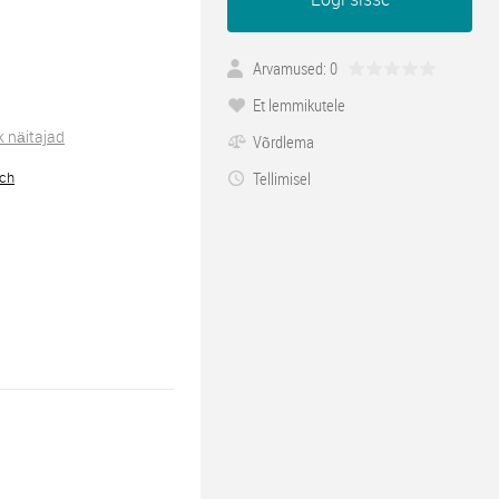
Arvamused: 0
Et lemmikutele
k näitajad
Võrdlema
ch
Tellimisel