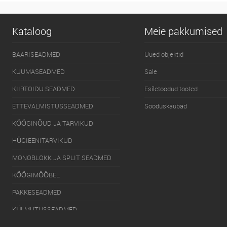
Kataloog
Meie pakkumised
BAARISEADMED
Uued objektid
KUUMASEADMED
Sale
KIIRTOIDU SEADMED
Esiletoodud tooted
ETTEVALMISTUSSEADMED
Sooduskaubad
KÖÖGINÕUD JA TARVIKUD
HÜGIEENITARVIKUD
MONOBLOKK JA SPLIT SEADMED
KÖÖGIMÖÖBEL
PAKKESEADMED
KÜLMUTUSSEADMED
SERVEERIMISSEADMED