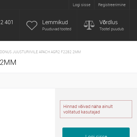
Logi sisse
Registreerimine
52 401
Lemmikud
Võrdlus
Puuduvad tooted
Tootel puudub
OONUS JUUSTURIIVILE APACH AGR2 F2282 2MM
2 2MM
Hinnad võivad näha ainult
volitatud kasutajad
Logi sisse