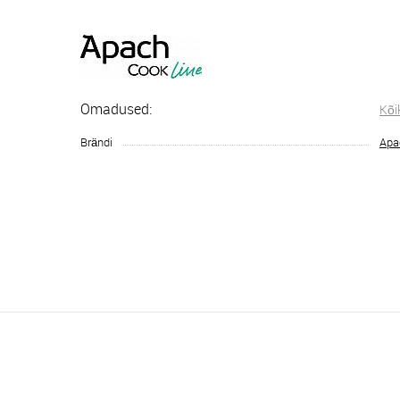
Omadused:
Kõi
Brändi
Apa