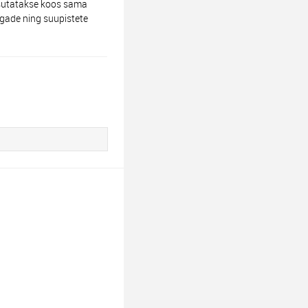
asutatakse koos sama
oogade ning suupistete