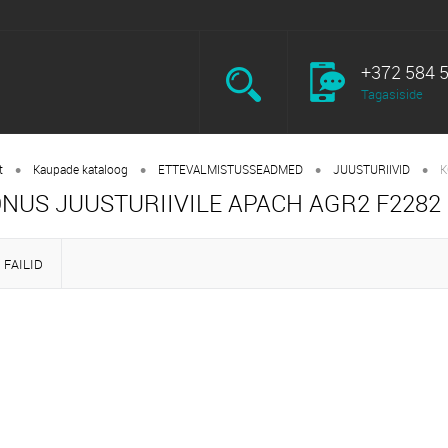
+372 584 
Tagasiside
•
•
•
•
t
Kaupade kataloog
ETTEVALMISTUSSEADMED
JUUSTURIIVID
K
NUS JUUSTURIIVILE APACH AGR2 F228
FAILID