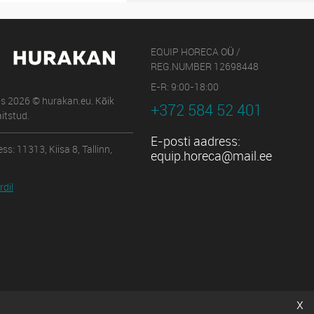
EQUIP HORECA OÜ /
REG.NUMBER 12698448
E-R: 9:00-18:00
us 2026 © hurakan.eu. Kõik
+372 584 52 401
itstud.
E-posti aadress:
ss: 11313, Kiisa 8, Tallinn,
equip.horeca@mail.ee
dil
x