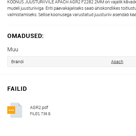
KOONUS JUUSTURIIVILE APACH AGR2 F2282 2MM on vajalik kõvade juur
mudeli juusturiiviga. Eriti päevakajaliseks saab ühiskondlikes toitlus
valmistamiseks. Sellise koonusega varustatud juusturiiv asendab köögi
OMADUSED:
Muu
Brändi
Apach
FAILID
AGR2.pdf
FILES, 736 Б