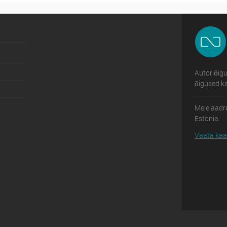
Autoriõig
õigused ka
Meie aadre
Estonia.
Vaata kaar