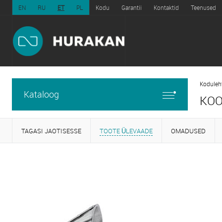
EN
RU
ET
PL
Kodu
Garantii
Kontaktid
Teenused
Koduleh
Kataloog
KOO
TAGASI JAOTISESSE
TOOTE ÜLEVAADE
OMADUSED