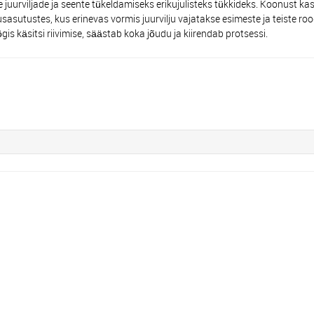
viljade ja seente tükeldamiseks erikujulisteks tükkideks. Koonust k
tusasutustes, kus erinevas vormis juurvilju vajatakse esimeste ja teiste r
s käsitsi riivimise, säästab koka jõudu ja kiirendab protsessi.