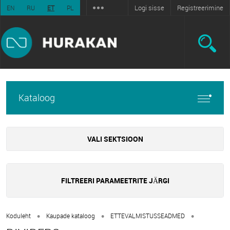
Logi sisse
Registreerimine
EN
RU
ET
PL
Kataloog
VALI SEKTSIOON
FILTREERI PARAMEETRITE JÄRGI
•
•
•
Koduleht
Kaupade kataloog
ETTEVALMISTUSSEADMED