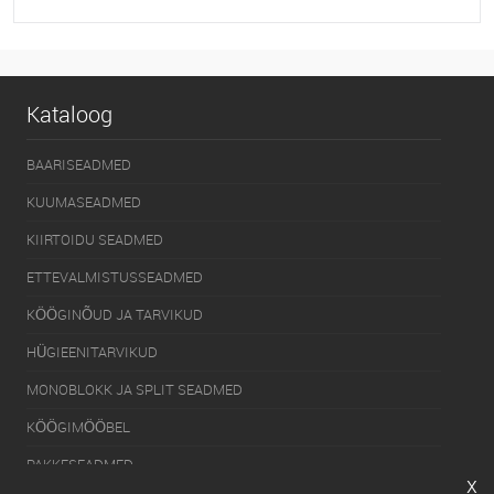
Et lemmikutele
Tellimisel
Kataloog
BAARISEADMED
KUUMASEADMED
KIIRTOIDU SEADMED
ETTEVALMISTUSSEADMED
KÖÖGINÕUD JA TARVIKUD
HÜGIEENITARVIKUD
MONOBLOKK JA SPLIT SEADMED
KÖÖGIMÖÖBEL
PAKKESEADMED
x