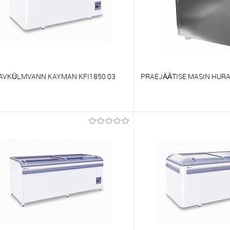
AVKÜLMVANN KAYMAN KFI1850 03
PRAEJÄÄTISE MASIN HUR
õrdlema
Võrdlema
t lemmikutele
Tellimisel
Et lemmikutele