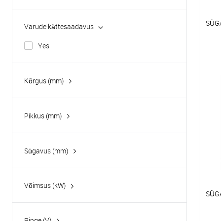
Apach
Hurakan
SÜG
Varude kättesaadavus
Yes
V
Kõrgus (mm)
E
Pikkus (mm)
Sügavus (mm)
Võimsus (kW)
SÜG
0,08
0.05
Pinge (V)