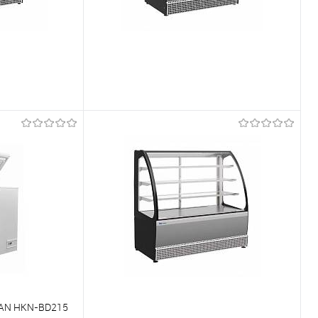
Võrdlema
Tellimisel
Et lemmikutele
Tellimisel
AN HKN-BD215