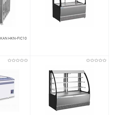
AKAN HKN-FIC10
Võrdlema
Tellimisel
Et lemmikutele
Tellimisel