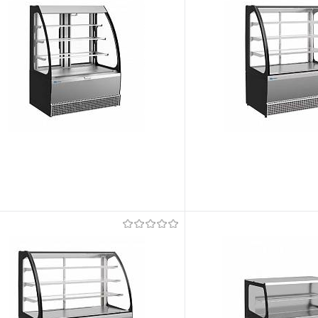
t lemmikutele
Tellimisel
Et lemmikutele
õrdlema
Võrdlema
t lemmikutele
Tellimisel
Et lemmikutele