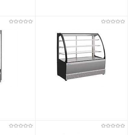
Võrdlema
Tellimisel
Et lemmikutele
Tellimisel
Võrdlema