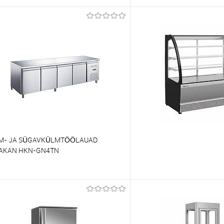
õrdlema
Võrdlema
t lemmikutele
Tellimisel
Et lemmikutele
M- JA SÜGAVKÜLMTÖÖLAUAD
AKAN HKN-GN4TN
õrdlema
Võrdlema
t lemmikutele
Tellimisel
Et lemmikutele