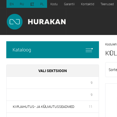
EN
RU
ET
PL
Kodu
Garantii
Kontaktid
Teenused
Koduleh
Kataloog
KÜ
Sorte
VALI SEKTSIOON
9
9
KIIRJAHUTUS- JA KÜLMUTUSSEADMED
11