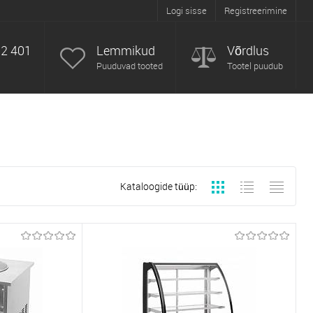
Logi sisse
Registreerimine
52 401
Lemmikud
Võrdlus
Puuduvad tooted
Tootel puudub
Kataloogide tüüp: