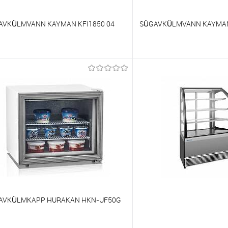
AVKÜLMVANN KAYMAN KFI1850 04
SÜGAVKÜLMVANN KAYMAN 
õrdlema
Võrdlema
t lemmikutele
Tellimisel
Et lemmikutele
AVKÜLMKAPP HURAKAN HKN-UF50G