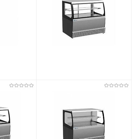
Võrdlema
Tellimisel
Et lemmikutele
Tellimisel