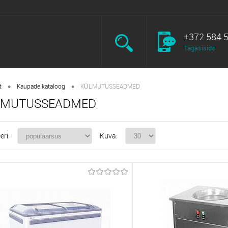
+372 584 
Tagasiside
•
•
t
Kaupade kataloog
KÜLMUTUSSEADMED
LMUTUSSEADMED
eri:
Kuva: