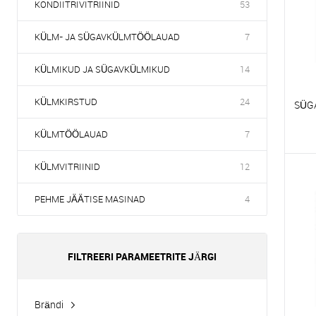
KONDIITRIVITRIINID
53
KÜLM- JA SÜGAVKÜLMTÖÖLAUAD
7
KÜLMIKUD JA SÜGAVKÜLMIKUD
14
KÜLMKIRSTUD
24
SÜG
KÜLMTÖÖLAUAD
7
V
KÜLMVITRIINID
12
E
PEHME JÄÄTISE MASINAD
4
FILTREERI PARAMEETRITE JÄRGI
Brändi