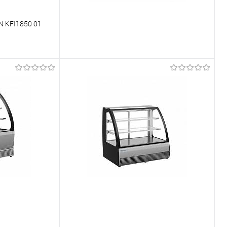
KFI1850 01
Võrdlema
Tellimisel
Et lemmikutele
Tellimisel