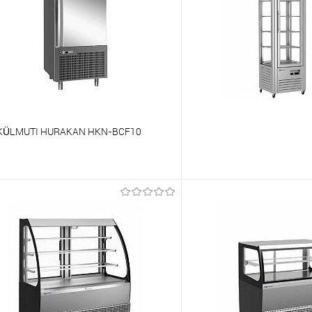
RKÜLMUTI HURAKAN HKN-BCF10
õrdlema
Võrdlema
t lemmikutele
Tellimisel
Et lemmikutele