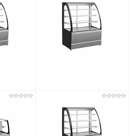
Tellimisel
Et lemmikutele
Tellimisel
Võrdlema
Tellimisel
Et lemmikutele
Tellimisel