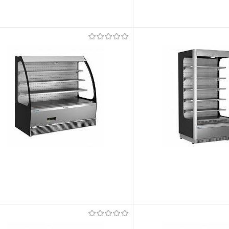
õrdlema
Võrdlema
t lemmikutele
Tellimisel
Et lemmikutele
õrdlema
Võrdlema