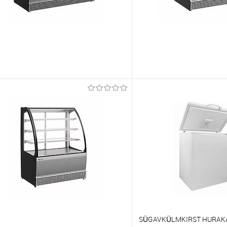
õrdlema
Võrdlema
t lemmikutele
Tellimisel
Et lemmikutele
SÜGAVKÜLMKIRST HURAK