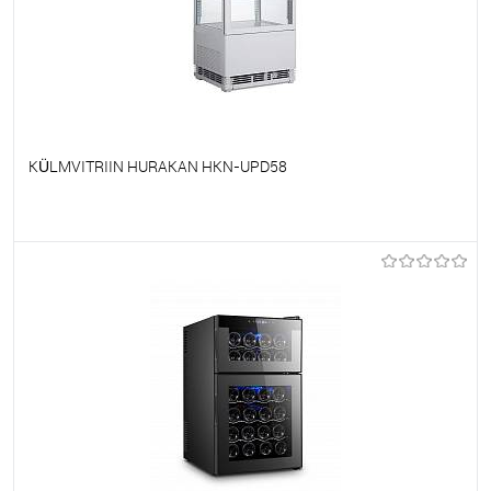
KÜLMVITRIIN HURAKAN HKN-UPD58
Et lemmikutele
Tellimisel