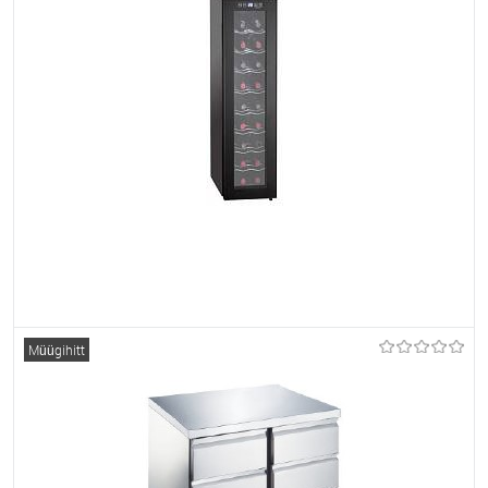
Et lemmikutele
Tellimisel
Müügihitt