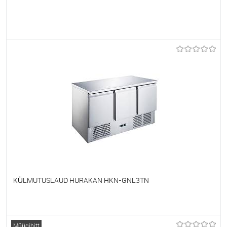
Et lemmikutele
Tellimisel
KÜLMUTUSLAUD HURAKAN HKN-GNL3TN
Et lemmikutele
Tellimisel
Müügihitt