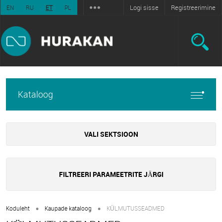
Logi sisse
Registreerimine
EN
RU
ET
PL
Kataloog
VALI SEKTSIOON
FILTREERI PARAMEETRITE JÄRGI
•
•
Koduleht
Kaupade kataloog
KÜLMUTUSSEADMED