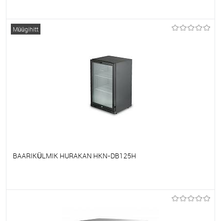
Et lemmikutele
Tellimisel
Müügihitt
BAARIKÜLMIK HURAKAN HKN-DB125H
Et lemmikutele
Tellimisel