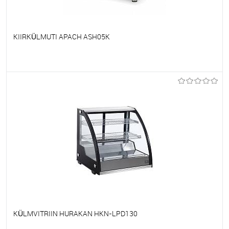
KIIRKÜLMUTI APACH ASH05K
Et lemmikutele
Tellimisel
KÜLMVITRIIN HURAKAN HKN-LPD130