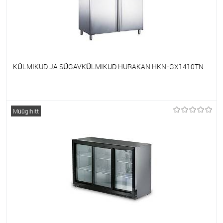
KÜLMIKUD JA SÜGAVKÜLMIKUD HURAKAN HKN-GX1410TN
Et lemmikutele
Tellimisel
Müügihitt