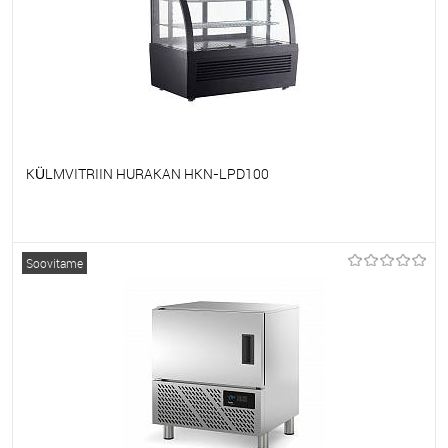
KÜLMVITRIIN HURAKAN HKN-LPD100
Et lemmikutele
Tellimisel
Soovitame