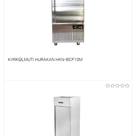
KIIRKÜLMUTI HURAKAN HKN-BCF10M
Et lemmikutele
Tellimisel