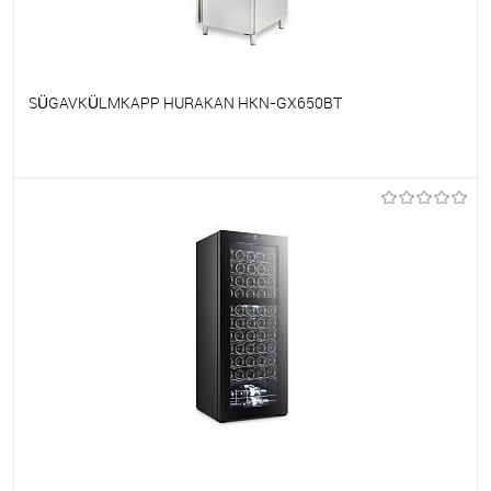
SÜGAVKÜLMKAPP HURAKAN HKN-GX650BT
Et lemmikutele
Tellimisel