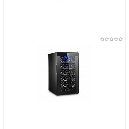
Et lemmikutele
Tellimisel