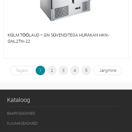
KÜLM TÖÖLAUD – GN SÜVENDITEGA HURAKAN HKN-
GNL2TN-22
Et lemmikutele
Tellimisel
Tagasi
1
2
3
4
5
Järgmine
Kataloog
BAARISEADMED
KUUMASEADMED