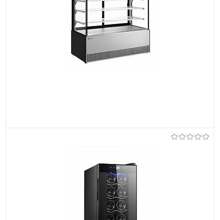
Et lemmikutele
Tellimisel