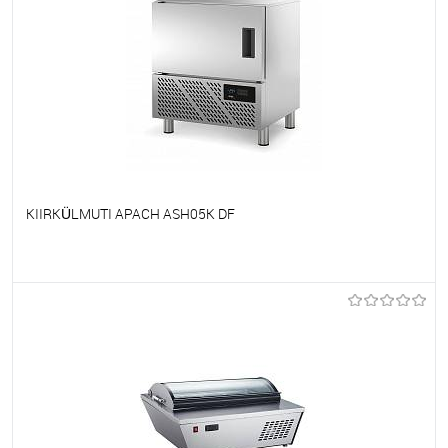
KIIRKÜLMUTI APACH ASH05K DF
Et lemmikutele
Tellimisel