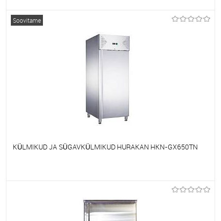
Et lemmikutele
Tellimisel
Soovitame
KÜLMIKUD JA SÜGAVKÜLMIKUD HURAKAN HKN-GX650TN
Et lemmikutele
Tellimisel