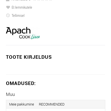
Et lemmikutele
Tellimisel
TOOTE KIRJELDUS
OMADUSED:
Muu
Meie pakkumine
RECOMMENDED