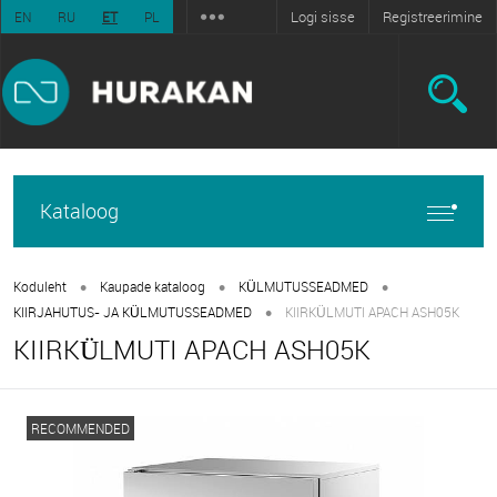
Logi sisse
Registreerimine
EN
RU
ET
PL
Kataloog
•
•
•
Koduleht
Kaupade kataloog
KÜLMUTUSSEADMED
•
KIIRJAHUTUS- JA KÜLMUTUSSEADMED
KIIRKÜLMUTI APACH ASH05K
KIIRKÜLMUTI APACH ASH05K
RECOMMENDED