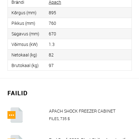
Brändi
Apach
Kõrgus (mm)
895
Pikkus (mm)
760
Sügavus (mm)
670
Võimsus (kW)
1.3
Netokaal (kg)
82
Brutokaal (kg)
97
FAILID
APACH SHOCK FREEZER CABINET
ASH05K, ASH05K DF, ASH10K LP,
FILES, 735 Б
ASH10K LPDF.pdf