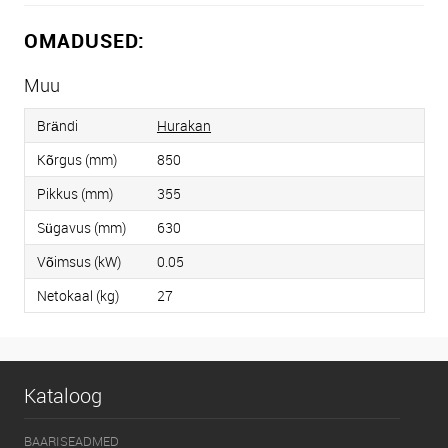
OMADUSED:
Muu
Brändi
Hurakan
Kõrgus (mm)
850
Pikkus (mm)
355
Sügavus (mm)
630
Võimsus (kW)
0.05
Netokaal (kg)
27
Kataloog
BAARISEADMED