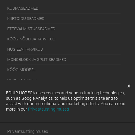
KUUMASEADMED
KIIRTOIDU SEADMED
ETTEVALMISTUSSEADMED
KÖÖGINÕUD JA TARVIKUD
HÜGIEENITARVIKUD
MONOBLOKK JA SPLIT SEADMED
KÖÖGIMÖÖBEL
PAKKESEADMED
x
KÜLMUTUSSEADMED
EQUIP HORECA uses cookies and various tracking technologies,
such as Google Analytics, to help us optimize this site and to
SERVEERIMISSEADMED
assist with our promotional and marketing efforts. You can read
more in our
Privaatsustingimused
NÕUDEPESUMASINAD
Privaatsustingimused