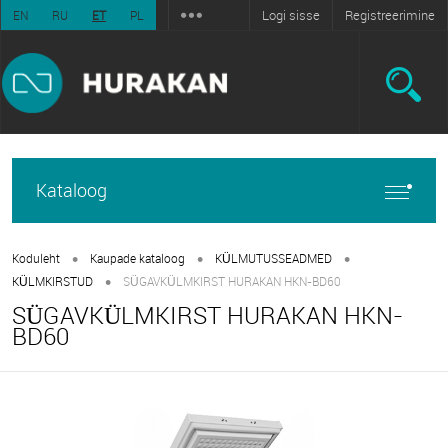
Logi sisse
Registreerimine
EN
RU
ET
PL
Kataloog
•
•
•
Koduleht
Kaupade kataloog
KÜLMUTUSSEADMED
•
KÜLMKIRSTUD
SÜGAVKÜLMKIRST HURAKAN HKN-BD60
SÜGAVKÜLMKIRST HURAKAN HKN-
BD60