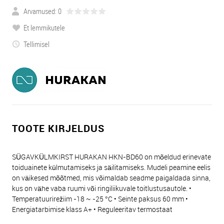
Arvamused: 0
Et lemmikutele
Tellimisel
TOOTE KIRJELDUS
SÜGAVKÜLMKIRST HURAKAN HKN-BD60 on mõeldud erinevate
toiduainete külmutamiseks ja säilitamiseks. Mudeli peamine eelis
on väikesed mõõtmed, mis võimaldab seadme paigaldada sinna,
kus on vähe vaba ruumi või ringiliikuvale toitlustusautole. •
Temperatuurirežiim -18 ~ -25 °С • Seinte paksus 60 mm •
Energiatarbimise klass A+ • Reguleeritav termostaat