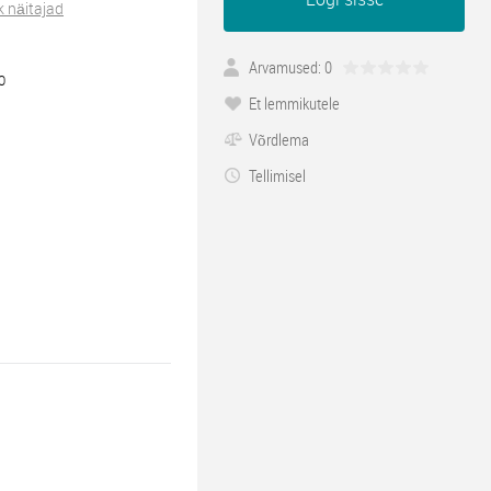
k näitajad
Arvamused: 0
0
Et lemmikutele
Võrdlema
Tellimisel