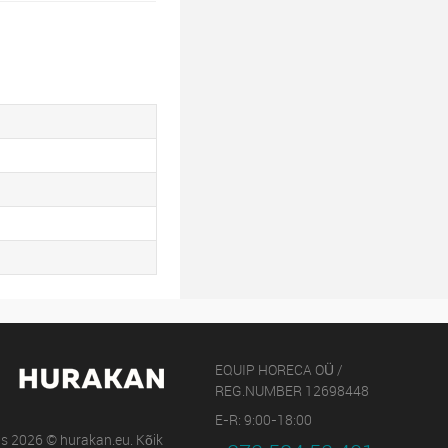
EQUIP HORECA OÜ /
REG.NUMBER 12698448
E-R: 9:00-18:00
us 2026 © hurakan.eu. Kõik