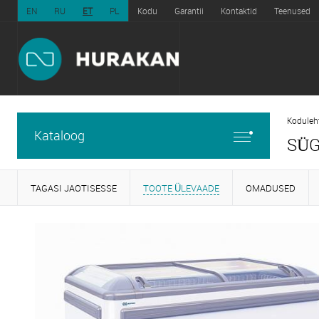
EN
RU
ET
PL
Kodu
Garantii
Kontaktid
Teenused
Koduleh
Kataloog
SÜG
TAGASI JAOTISESSE
TOOTE ÜLEVAADE
OMADUSED