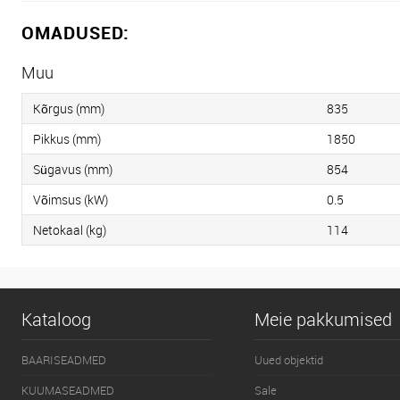
OMADUSED:
Muu
Kõrgus (mm)
835
Pikkus (mm)
1850
Sügavus (mm)
854
Võimsus (kW)
0.5
Netokaal (kg)
114
Kataloog
Meie pakkumised
BAARISEADMED
Uued objektid
KUUMASEADMED
Sale