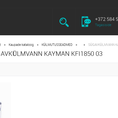
+372 584 
Tagasiside
•
•
•
•
t
Kaupade kataloog
KÜLMUTUSSEADMED
SÜGAVKÜLMVANN KA
AVKÜLMVANN KAYMAN KFI1850 03