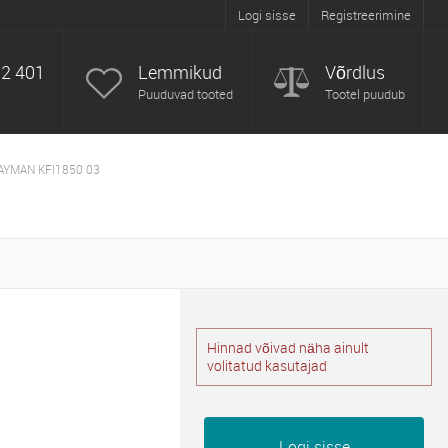
Logi sisse
Registreerimine
52 401
Lemmikud
Võrdlus
Puuduvad tooted
Tootel puudub
YMAN KFI1850 03
Hinnad võivad näha ainult
volitatud kasutajad
Logi sisse