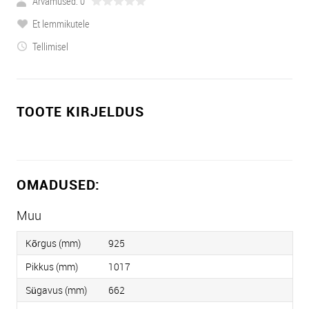
Arvamused: 0
Et lemmikutele
Tellimisel
TOOTE KIRJELDUS
OMADUSED:
Muu
Kõrgus (mm)
925
Pikkus (mm)
1017
Sügavus (mm)
662