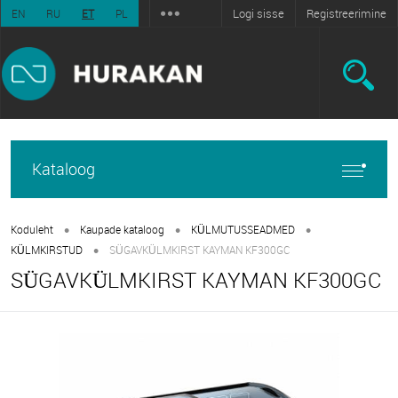
Logi sisse
Registreerimine
EN
RU
ET
PL
Kataloog
•
•
•
Koduleht
Kaupade kataloog
KÜLMUTUSSEADMED
•
KÜLMKIRSTUD
SÜGAVKÜLMKIRST KAYMAN KF300GC
SÜGAVKÜLMKIRST KAYMAN KF300GC