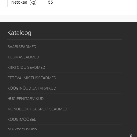
Netokaal (kg)
55
Kataloog
BAARISEADMED
KUUMASEADMED
KIIRTOIDU SEADMED
ETTEVALMISTUSSEADMED
KÖÖGINÕUD JA TARVIKUD
HÜGIEENITARVIKUD
MONOBLOKK JA SPLIT SEADMED
KÖÖGIMÖÖBEL
PAKKESEADMED
x