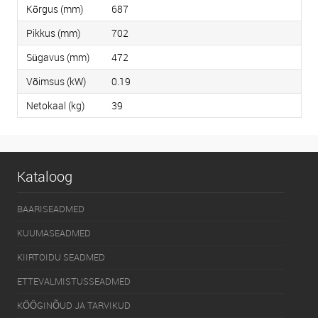
Kõrgus (mm)
687
Pikkus (mm)
702
Sügavus (mm)
472
Võimsus (kW)
0.19
Netokaal (kg)
39
Kataloog
BAARISEADMED
KUUMASEADMED
KIIRTOIDU SEADMED
ETTEVALMISTUSSEADMED
KÖÖGINÕUD JA TARVIKUD