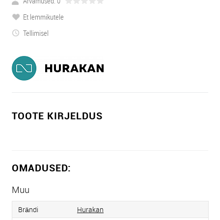
Arvamused: 0
Et lemmikutele
Tellimisel
TOOTE KIRJELDUS
OMADUSED:
Muu
Brändi
Hurakan