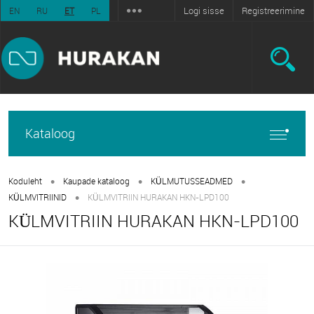
Logi sisse
Registreerimine
EN
RU
ET
PL
Kataloog
•
•
•
Koduleht
Kaupade kataloog
KÜLMUTUSSEADMED
•
KÜLMVITRIINID
KÜLMVITRIIN HURAKAN HKN-LPD100
KÜLMVITRIIN HURAKAN HKN-LPD100