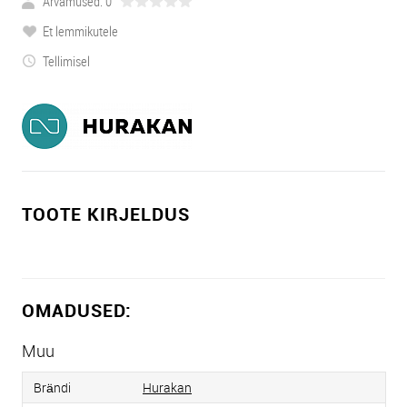
Arvamused: 0
Et lemmikutele
Tellimisel
TOOTE KIRJELDUS
OMADUSED:
Muu
Brändi
Hurakan