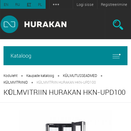
Logi sisse
Registreerimine
EN
RU
ET
PL
Kataloog
•
•
•
Koduleht
Kaupade kataloog
KÜLMUTUSSEADMED
•
KÜLMVITRIINID
KÜLMVITRIIN HURAKAN HKN-UPD100
KÜLMVITRIIN HURAKAN HKN-UPD100