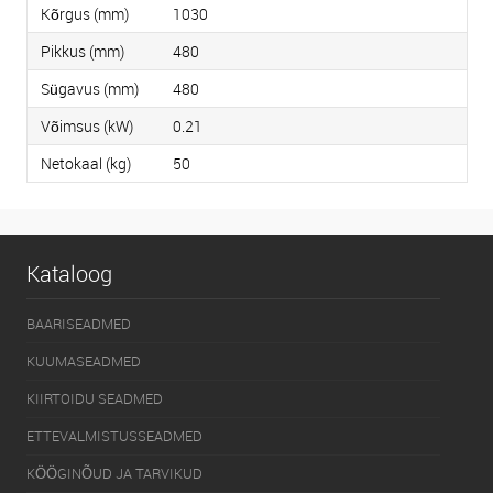
Kõrgus (mm)
1030
Pikkus (mm)
480
Sügavus (mm)
480
Võimsus (kW)
0.21
Netokaal (kg)
50
Kataloog
BAARISEADMED
KUUMASEADMED
KIIRTOIDU SEADMED
ETTEVALMISTUSSEADMED
KÖÖGINÕUD JA TARVIKUD