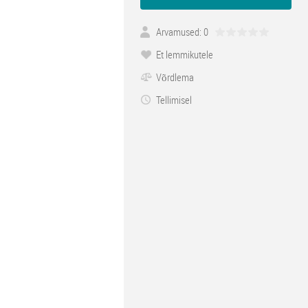
Arvamused: 0
Et lemmikutele
Võrdlema
Tellimisel