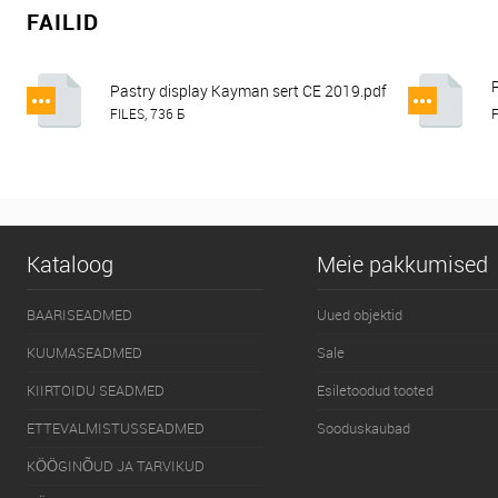
FAILID
Pastry display Kayman sert CE 2019.pdf
FILES, 736 Б
F
Kataloog
Meie pakkumised
BAARISEADMED
Uued objektid
KUUMASEADMED
Sale
KIIRTOIDU SEADMED
Esiletoodud tooted
ETTEVALMISTUSSEADMED
Sooduskaubad
KÖÖGINÕUD JA TARVIKUD