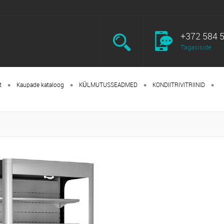
+372 584 
Tagasiside
•
•
•
•
t
Kaupade kataloog
KÜLMUTUSSEADMED
KONDIITRIVITRIINID