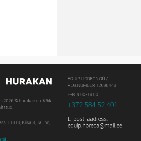
EQUIP HORECA OÜ /
REG.NUMBER 12698448
E-R: 9:00-18:00
us 2026 © hurakan.eu. Kõik
+372 584 52 401
itstud.
E-posti aadress:
ss: 11313, Kiisa 8, Tallinn,
equip.horeca@mail.ee
dil