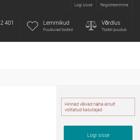
Logi sisse
Registreerimine
52 401
Lemmikud
Võrdlus
Puuduvad tooted
Tootel puudub
Hinnad võivad näha ainult
volitatud kasutajad
Logi sisse