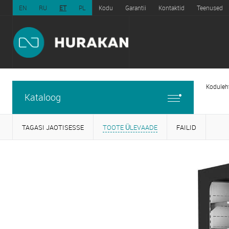
EN
RU
ET
PL
Kodu
Garantii
Kontaktid
Teenused
Koduleh
Kataloog
TAGASI JAOTISESSE
TOOTE ÜLEVAADE
FAILID