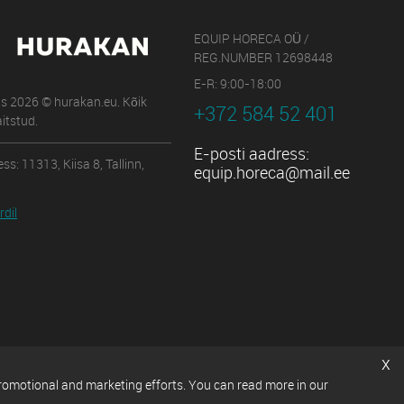
EQUIP HORECA OÜ /
REG.NUMBER 12698448
E-R: 9:00-18:00
us 2026 © hurakan.eu. Kõik
+372 584 52 401
itstud.
E-posti aadress:
ss: 11313, Kiisa 8, Tallinn,
equip.horeca@mail.ee
dil
x
promotional and marketing efforts. You can read more in our