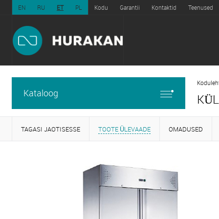
EN
RU
ET
PL
Kodu
Garantii
Kontaktid
Teenused
Koduleh
Kataloog
KÜL
TAGASI JAOTISESSE
TOOTE ÜLEVAADE
OMADUSED