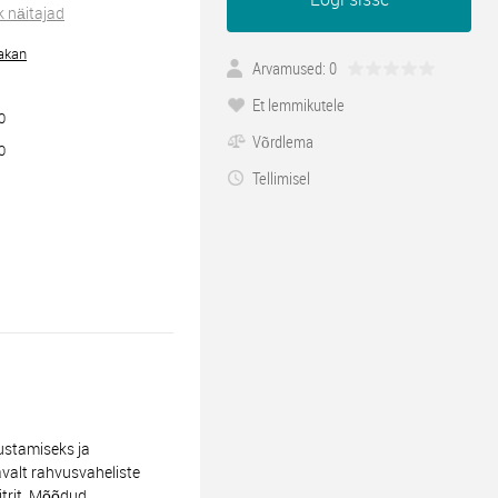
k näitajad
akan
Arvamused: 0
Et lemmikutele
0
Võrdlema
0
Tellimisel
stamiseks ja
valt rahvusvaheliste
itrit. Mõõdud