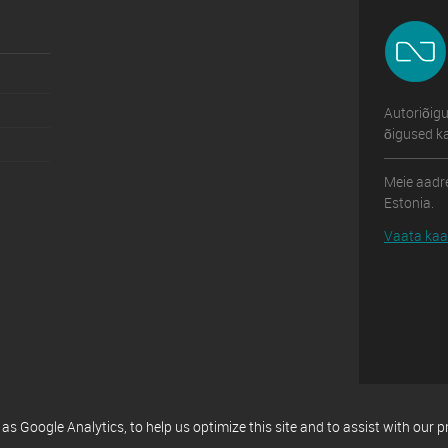
Autoriõig
õigused ka
Meie aadre
Estonia.
Vaata kaar
 Google Analytics, to help us optimize this site and to assist with our 