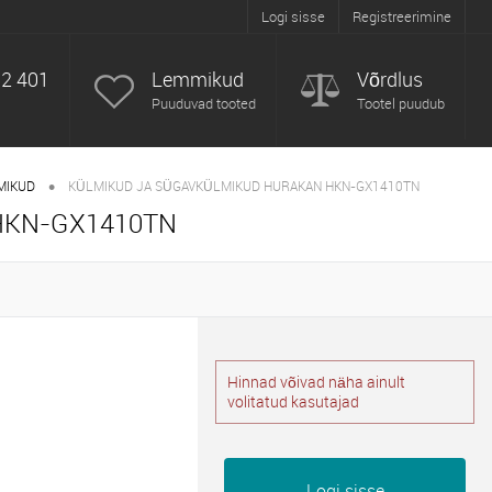
Logi sisse
Registreerimine
52 401
Lemmikud
Võrdlus
Puuduvad tooted
Tootel puudub
•
MIKUD
KÜLMIKUD JA SÜGAVKÜLMIKUD HURAKAN HKN-GX1410TN
HKN-GX1410TN
Hinnad võivad näha ainult
volitatud kasutajad
Logi sisse