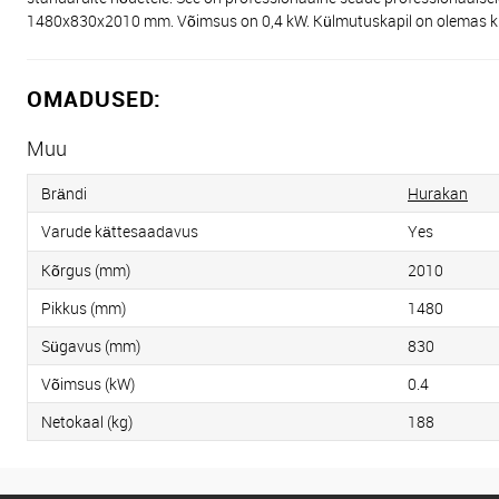
1480x830x2010 mm. Võimsus on 0,4 kW. Külmutuskapil on olemas kuus
OMADUSED:
Muu
Brändi
Hurakan
Varude kättesaadavus
Yes
Kõrgus (mm)
2010
Pikkus (mm)
1480
Sügavus (mm)
830
Võimsus (kW)
0.4
Netokaal (kg)
188