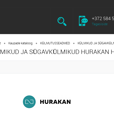
+372 584 
Tagasiside
•
•
•
t
Kaupade kataloog
KÜLMUTUSSEADMED
KÜLMIKUD JA SÜGAVKÜL
MIKUD JA SÜGAVKÜLMIKUD HURAKAN 