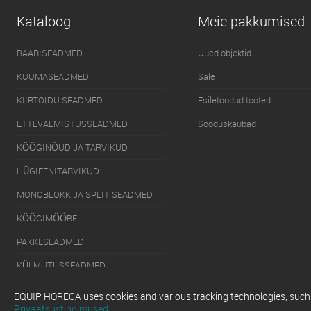
Kataloog
Meie pakkumised
BAARISEADMED
Uued objektid
KUUMASEADMED
Sale
KIIRTOIDU SEADMED
Esiletoodud tooted
ETTEVALMISTUSSEADMED
Sooduskaubad
KÖÖGINÕUD JA TARVIKUD
HÜGIEENITARVIKUD
MONOBLOKK JA SPLIT SEADMED
KÖÖGIMÖÖBEL
PAKKESEADMED
KÜLMUTUSSEADMED
SERVEERIMISSEADMED
EQUIP HORECA uses cookies and various tracking technologies, such as
Privaatsustingimused