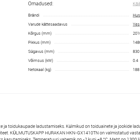
Omadused:
Kõi
Brändi
Hur
Varude kättesaadavus
Yes
Kõrgus (mm)
201
Pikkus (mm)
148
Sügavus (mm)
830
Võimsus (kW)
0.4
Netokaal (kg)
188
oidukaupade ladustamiseks. Külmikud on toiduainete ja jookide ladu
e kvaliteet. KÜLMUTUSKAPP HURAKAN HKN-GX1410TN on valmistatud vasta
ks kasutamiseks. Temperatuuri vahemik on -2 kuni +8 °С. Maht on 1300 li