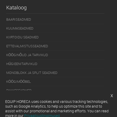
Kataloog
BAARISEADMED
KUUMASEADMED
KIIRTOIDU SEADMED
ETTEVALMISTUSSEADMED
KÖÖGINÕUD JA TARVIKUD
HÜGIEENITARVIKUD
MONOBLOKK JA SPLIT SEADMED
KÖÖGIMÖÖBEL
PAKKESEADMED
x
KÜLMUTUSSEADMED
EQUIP HORECA uses cookies and various tracking technologies,
such as Google Analytics, to help us optimize this site and to
SERVEERIMISSEADMED
assist with our promotional and marketing efforts. You can read
more in our
Privaatsustingimused