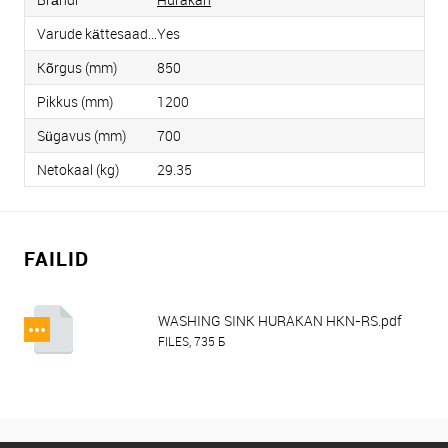
Varude kättesaadavus
Yes
Kõrgus (mm)
850
Pikkus (mm)
1200
Sügavus (mm)
700
Netokaal (kg)
29.35
FAILID
WASHING SINK HURAKAN HKN-RS.pdf
FILES, 735 Б