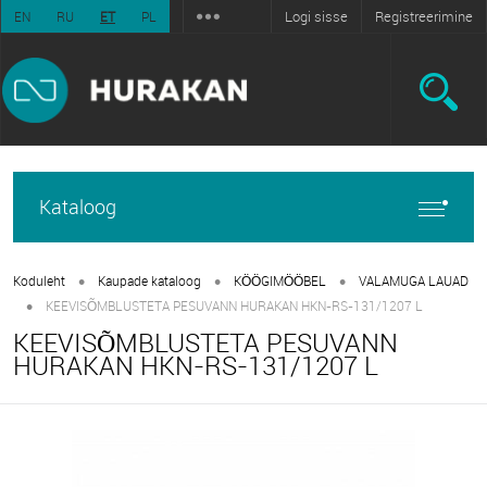
Logi sisse
Registreerimine
EN
RU
ET
PL
Kataloog
•
•
•
Koduleht
Kaupade kataloog
KÖÖGIMÖÖBEL
VALAMUGA LAUAD
•
KEEVISÕMBLUSTETA PESUVANN HURAKAN HKN-RS-131/1207 L
KEEVISÕMBLUSTETA PESUVANN
HURAKAN HKN-RS-131/1207 L