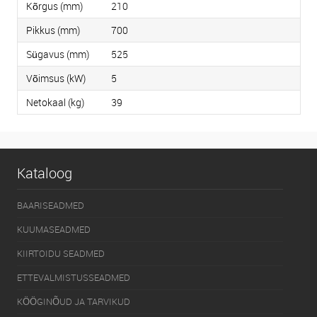
Kõrgus (mm)
210
Pikkus (mm)
700
Sügavus (mm)
525
Võimsus (kW)
5
Netokaal (kg)
39
Kataloog
BAARISEADMED
KUUMASEADMED
KIIRTOIDU SEADMED
ETTEVALMISTUSSEADMED
KÖÖGINÕUD JA TARVIKUD