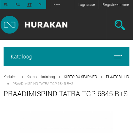
Logi sisse
Registreerimine
EN
RU
ET
PL
Kataloog
•
•
•
Koduleht
Kaupade kataloog
KIIRTOIDU SEADMED
PLAATGRILLID
•
PRAADIMISPIND TATRA TGP 6845 R+S
PRAADIMISPIND TATRA TGP 6845 R+S