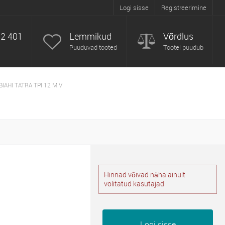
Logi sisse
Registreerimine
52 401
Lemmikud
Võrdlus
Puuduvad tooted
Tootel puudub
AHI TATRA TPI 12 M.V
Hinnad võivad näha ainult
volitatud kasutajad
Logi sisse