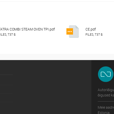
TATRA COMBI STEAM OVEN TPI.pdf
CE.pdf
ILES, 737 Б
FILES, 737 Б
Autoriõig
õigused ka
Meie aadre
Estonia.