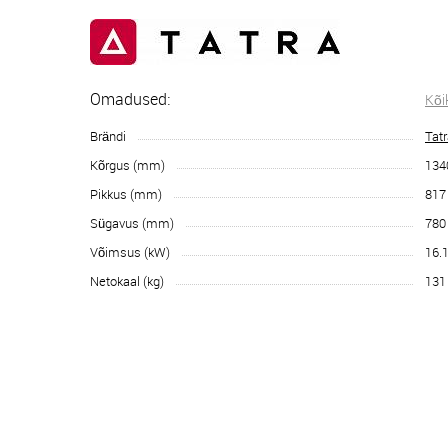
Omadused:
Kõi
Brändi
Tat
Kõrgus (mm)
134
Pikkus (mm)
817
Sügavus (mm)
780
Võimsus (kW)
16.
Netokaal (kg)
131