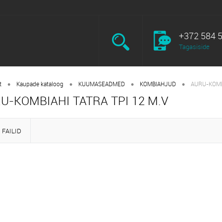
+372 584 
Tagasiside
•
•
•
•
t
Kaupade kataloog
KUUMASEADMED
KOMBIAHJUD
AURU-KOMBI
U-KOMBIAHI TATRA TPI 12 M.V
FAILID