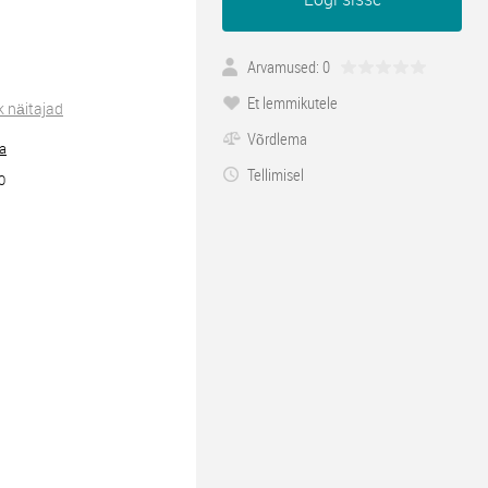
Arvamused: 0
Et lemmikutele
k näitajad
Võrdlema
ra
Tellimisel
0
1