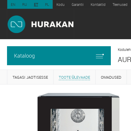
EN
RU
ET
PL
Kodu
Garantii
Kontaktid
Teenused
Koduleh
Kataloog
AUR
TAGASI JAOTISESSE
TOOTE ÜLEVAADE
OMADUSED