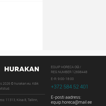
EQUIP HORECA OÜ /
REG.NUMBER 12698448
E-R: 9:00-18:00
us 2026 © hurakan.eu. Kõik
+372 584 52 401
itstud.
E-posti aadress:
ss: 11313, Kiisa 8, Tallinn,
equip.horeca@mail.ee