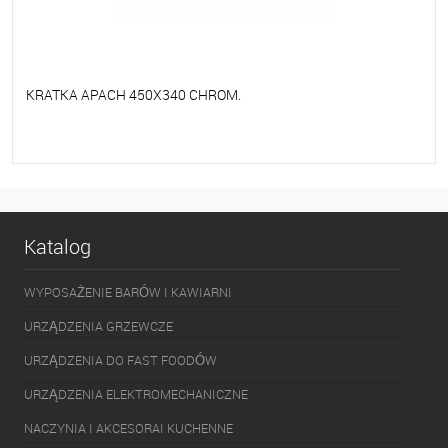
KRATKA APACH 450X340 CHROM.
Do ulubionych
Na zamówienie
Katalog
WYPOSAŻENIE BARÓW I KAWIARNI
URZĄDZENIA GRZEWCZE
URZĄDZENIA DO FAST FOODÓW
URZĄDZENIA ELEKTROMECHANICZNE
NACZYNIA I AKCESORAI KUCHENNE