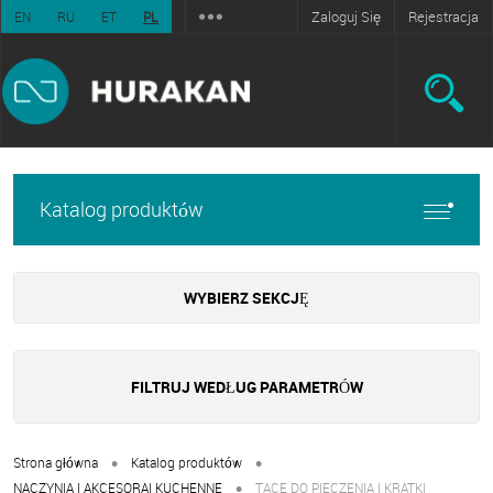
Zaloguj Się
Rejestracja
EN
RU
ET
PL
Katalog produktów
WYBIERZ SEKCJĘ
FILTRUJ WEDŁUG PARAMETRÓW
•
•
Strona główna
Katalog produktów
•
NACZYNIA I AKCESORAI KUCHENNE
TACE DO PIECZENIA I KRATKI