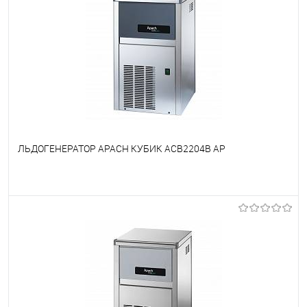
ЛЬДОГЕНЕРАТОР APACH КУБИК ACB2204B AP
В избранное
Под заказ