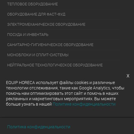
ТЕПЛОВОЕ ОБОРУДОВАНИЕ
ОБОРУДОВАНИЕ ДЛЯ ФАСТ-ФУД
ЭЛЕКТРОМЕХАНИЧЕСКОЕ ОБОРУДОВАНИЕ
ПОСУДА И ИНВЕНТАРЬ
САНИТАРНО-ГИГИЕНИЧЕСКОЕ ОБОРУДОВАНИЕ
МОНОБЛОКИ И СПЛИТ-СИСТЕМЫ
НЕЙТРАЛЬНОЕ ТЕХНОЛОГИЧЕСКОЕ ОБОРУДОВАНИЕ
x
УПАКОВОЧНОЕ ОБОРУДОВАНИЕ
EQUIP HORECA использует файлы cookies и различные
ХОЛОДИЛЬНОЕ ОБОРУДОВАНИЕ
технологии отслеживания, такие как Google Analytics, чтобы
помочь нам оптимизировать этот сайт и помочь в наших
ОБОРУДОВАНИЕ ДЛЯ РАЗДАЧИ ГОТОВЫХ БЛЮД
рекламных и маркетинговых мероприятиях. Вы можете
больше узнать в нашей
Политике конфиденциальности
МОЕЧНОЕ ОБОРУДОВАНИЕ
Политика конфиденциальности