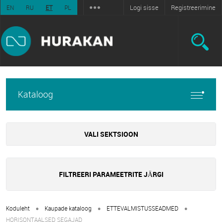
Logi sisse
Registreerimine
EN
RU
ET
PL
Kataloog
VALI SEKTSIOON
FILTREERI PARAMEETRITE JÄRGI
•
•
•
Koduleht
Kaupade kataloog
ETTEVALMISTUSSEADMED
HORISONTAALSED SEGAJAD