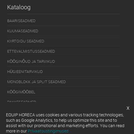
Kataloog
BAARISEADMED
KUUMASEADMED
KIIRTOIDU SEADMED
ETTEVALMISTUSSEADMED
KÖÖGINÕUD JA TARVIKUD
HÜGIEENITARVIKUD
MONOBLOKK JA SPLIT SEADMED
KÖÖGIMÖÖBEL
PAKKESEADMED
x
KÜLMUTUSSEADMED
EQUIP HORECA uses cookies and various tracking technologies,
such as Google Analytics, to help us optimize this site and to
SERVEERIMISSEADMED
assist with our promotional and marketing efforts. You can read
more in our
Privaatsustingimused
NÕUDEPESUMASINAD