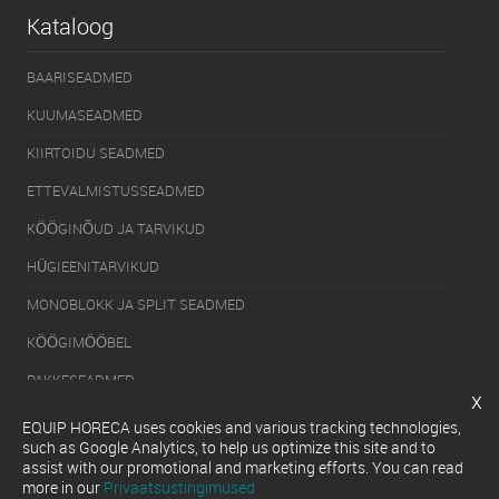
Kataloog
BAARISEADMED
KUUMASEADMED
KIIRTOIDU SEADMED
ETTEVALMISTUSSEADMED
KÖÖGINÕUD JA TARVIKUD
HÜGIEENITARVIKUD
MONOBLOKK JA SPLIT SEADMED
KÖÖGIMÖÖBEL
PAKKESEADMED
x
KÜLMUTUSSEADMED
EQUIP HORECA uses cookies and various tracking technologies,
such as Google Analytics, to help us optimize this site and to
SERVEERIMISSEADMED
assist with our promotional and marketing efforts. You can read
more in our
Privaatsustingimused
NÕUDEPESUMASINAD