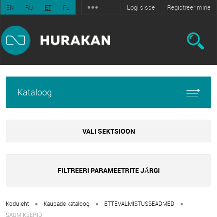
Logi sisse
Registreerimine
EN
RU
ET
PL
Kataloog
VALI SEKTSIOON
FILTREERI PARAMEETRITE JÄRGI
•
•
•
Koduleht
Kaupade kataloog
ETTEVALMISTUSSEADMED
SAUMIKSERID