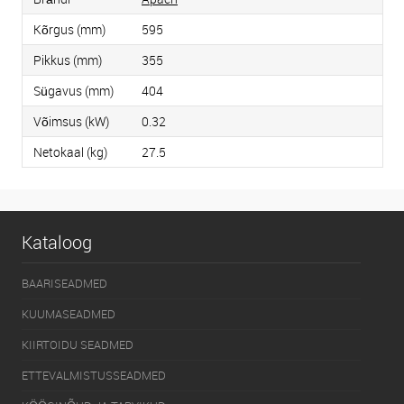
Kõrgus (mm)
595
Pikkus (mm)
355
Sügavus (mm)
404
Võimsus (kW)
0.32
Netokaal (kg)
27.5
Kataloog
BAARISEADMED
KUUMASEADMED
KIIRTOIDU SEADMED
ETTEVALMISTUSSEADMED