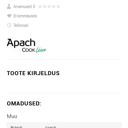
Arvamused: 0
Et lemmikutele
Tellimisel
TOOTE KIRJELDUS
OMADUSED:
Muu
Brändi
Apach