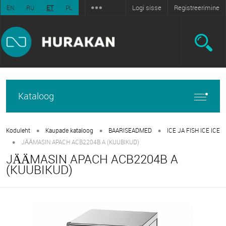
Logi sisse
Registreerimine
EN
RU
ET
PL
Kataloog
•
•
•
Koduleht
Kaupade kataloog
BAARISEADMED
ICE JA FISH ICE ICE
•
JÄÄMASIN APACH ACB2204B A (KUUBIKUD)
JÄÄMASIN APACH ACB2204B A
(KUUBIKUD)