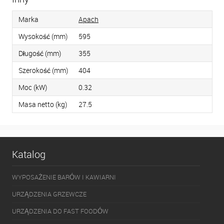
Marka
Apach
Wysokość (mm)
595
Długość (mm)
355
Szerokość (mm)
404
Moc (kW)
0.32
Masa netto (kg)
27.5
Katalog
WYPOSAŻENIE BARÓW I KAWIARNI
URZĄDZENIA GRZEWCZE
URZĄDZENIA DO FAST FOODÓW