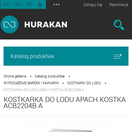
Zaloguj Się
Rejestracja
EN
RU
ET
PL
Katalog produktów
•
•
Strona główna
Katalog produktów
•
•
WYPOSAŻENIE BARÓW I KAWIARNI
KOSTKARKI DO LODU
KOSTKARKA DO LODU APACH KOSTKA ACB2204B A
KOSTKARKA DO LODU APACH KOSTKA
ACB2204B A