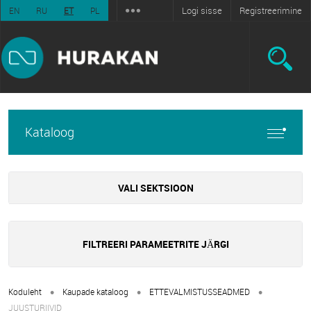
Logi sisse
Registreerimine
EN
RU
ET
PL
Kataloog
VALI SEKTSIOON
FILTREERI PARAMEETRITE JÄRGI
•
•
•
Koduleht
Kaupade kataloog
ETTEVALMISTUSSEADMED
JUUSTURIIVID