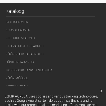
Kataloog
BAARISEADMED
KUUMASEADMED
KIIRTOIDU SEADMED
ETTEVALMISTUSSEADMED
KÖÖGINÕUD JA TARVIKUD
HÜGIEENITARVIKUD
MONOBLOKK JA SPLIT SEADMED
KÖÖGIMÖÖBEL
PAKKESEADMED
x
KÜLMUTUSSEADMED
EQUIP HORECA uses cookies and various tracking technologies,
such as Google Analytics, to help us optimize this site and to
SERVEERIMISSEADMED
assist with our promotional and marketing efforts. You can read