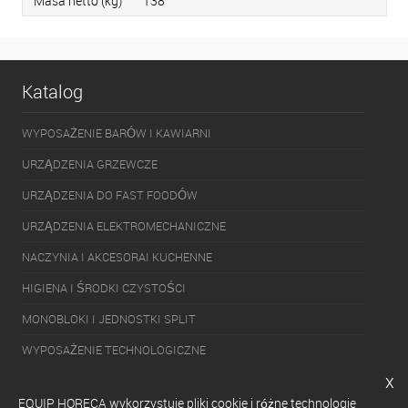
Masa netto (kg)
138
Katalog
WYPOSAŻENIE BARÓW I KAWIARNI
URZĄDZENIA GRZEWCZE
URZĄDZENIA DO FAST FOODÓW
URZĄDZENIA ELEKTROMECHANICZNE
NACZYNIA I AKCESORAI KUCHENNE
HIGIENA I ŚRODKI CZYSTOŚCI
MONOBLOKI I JEDNOSTKI SPLIT
WYPOSAŻENIE TECHNOLOGICZNE
x
PAKOWARKI
EQUIP HORECA wykorzystuje pliki cookie i różne technologie