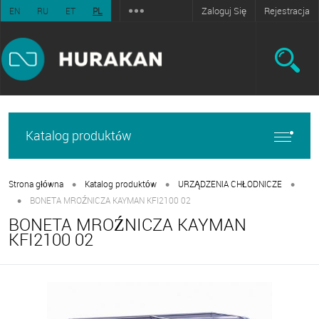
Zaloguj Się
Rejestracja
EN
RU
ET
PL
Katalog produktów
•
•
•
Strona główna
Katalog produktów
URZĄDZENIA CHŁODNICZE
•
BONETA MROŹNICZA KAYMAN KFI2100 02
BONETA MROŹNICZA KAYMAN
KFI2100 02