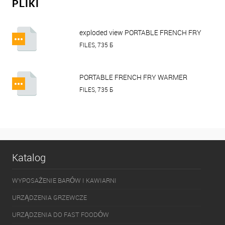
PLIKI
exploded view PORTABLE FRENCH FRY
WARMER HURAKAN HKN-RH3.pdf
FILES, 735 Б
PORTABLE FRENCH FRY WARMER
HURAKAN HKN-RH3.pdf
FILES, 735 Б
Katalog
WYPOSAŻENIE BARÓW I KAWIARNI
URZĄDZENIA GRZEWCZE
URZĄDZENIA DO FAST FOODÓW