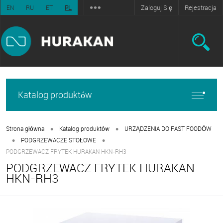
Zaloguj Się
Rejestracja
EN
RU
ET
PL
Katalog produktów
•
•
Strona główna
Katalog produktów
URZĄDZENIA DO FAST FOODÓW
•
•
PODGRZEWACZE STOŁOWE
PODGRZEWACZ FRYTEK HURAKAN HKN-RH3
PODGRZEWACZ FRYTEK HURAKAN
HKN-RH3