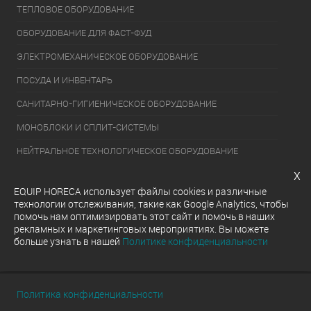
ТЕПЛОВОЕ ОБОРУДОВАНИЕ
ОБОРУДОВАНИЕ ДЛЯ ФАСТ-ФУД
ЭЛЕКТРОМЕХАНИЧЕСКОЕ ОБОРУДОВАНИЕ
ПОСУДА И ИНВЕНТАРЬ
САНИТАРНО-ГИГИЕНИЧЕСКОЕ ОБОРУДОВАНИЕ
МОНОБЛОКИ И СПЛИТ-СИСТЕМЫ
НЕЙТРАЛЬНОЕ ТЕХНОЛОГИЧЕСКОЕ ОБОРУДОВАНИЕ
x
УПАКОВОЧНОЕ ОБОРУДОВАНИЕ
EQUIP HORECA использует файлы cookies и различные
ХОЛОДИЛЬНОЕ ОБОРУДОВАНИЕ
технологии отслеживания, такие как Google Analytics, чтобы
помочь нам оптимизировать этот сайт и помочь в наших
ОБОРУДОВАНИЕ ДЛЯ РАЗДАЧИ ГОТОВЫХ БЛЮД
рекламных и маркетинговых мероприятиях. Вы можете
больше узнать в нашей
Политике конфиденциальности
МОЕЧНОЕ ОБОРУДОВАНИЕ
Политика конфиденциальности