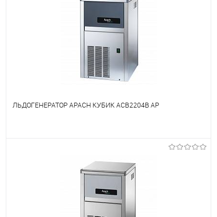
ЛЬДОГЕНЕРАТОР APACH КУБИК ACB2204B AP
В избранное
Под заказ