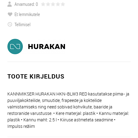
Arvamused: 0
Et lemmikutele
Tellimisel
TOOTE KIRJELDUS
KANNMIKSER HURAKAN HKN-BLW3 RED kasutatakse piima- ja
puuviljakokteilide, smuutide, frapeede ja kokteilide
valmistamiseks ning need sobivad kohvikute, baaride ja
restoranide varustusse. • Kere materjal: plastik • Kannu materjal:
plastik • Kannu maht: 2.5 l • Kiiruse astmeteta seadmine •
Impulss režiim