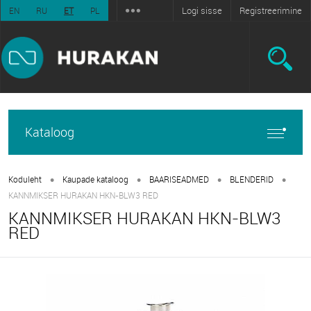
Logi sisse
Registreerimine
EN
RU
ET
PL
Kataloog
•
•
•
•
Koduleht
Kaupade kataloog
BAARISEADMED
BLENDERID
KANNMIKSER HURAKAN HKN-BLW3 RED
KANNMIKSER HURAKAN HKN-BLW3
RED