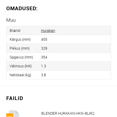
OMADUSED:
Muu
Brändi
Hurakan
Kõrgus (mm)
455
Pikkus (mm)
329
Sügavus (mm)
354
Võimsus (kW)
1.3
Netokaal (kg)
3.8
FAILID
BLENDER HURAKAN HKN-BLW2,