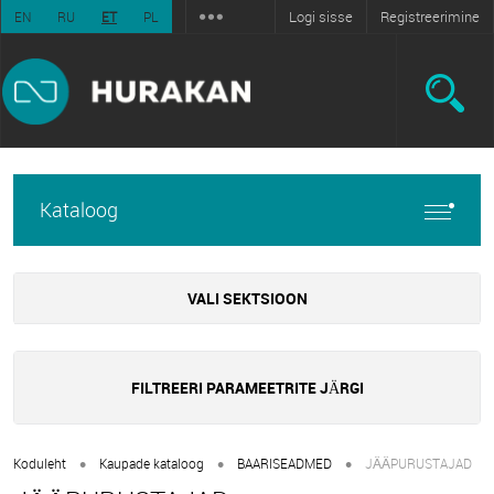
Logi sisse
Registreerimine
EN
RU
ET
PL
Kataloog
VALI SEKTSIOON
FILTREERI PARAMEETRITE JÄRGI
•
•
•
Koduleht
Kaupade kataloog
BAARISEADMED
JÄÄPURUSTAJAD