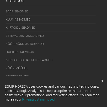
Kataloog
BAARISEADMED
KUUMASEADMED
KIIRTOIDU SEADMED
ETTEVALMISTUSSEADMED
KÖÖGINÕUD JA TARVIKUD
HÜGIEENITARVIKUD
MONOBLOKK JA SPLIT SEADMED
KÖÖGIMÖÖBEL
PAKKESEADMED
x
KÜLMUTUSSEADMED
EQUIP HORECA uses cookies and various tracking technologies,
such as Google Analytics, to help us optimize this site and to
SERVEERIMISSEADMED
assist with our promotional and marketing efforts. You can read
more in our
Privaatsustingimused
NÕUDEPESUMASINAD