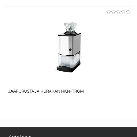
Et lemmikutele
Tellimisel
JÄÄPURUSTAJA HURAKAN HKN-TRGM
Et lemmikutele
Tellimisel