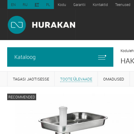
EN
RU
ET
PL
Kodu
Garantii
Kontaktid
Teenused
Koduleh
Kataloog
HAK
TAGASI JAOTISESSE
TOOTE ÜLEVAADE
OMADUSED
RECOMMENDED