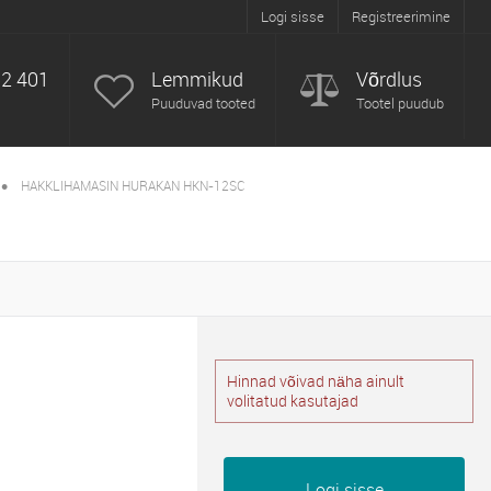
Logi sisse
Registreerimine
52 401
Lemmikud
Võrdlus
Puuduvad tooted
Tootel puudub
•
HAKKLIHAMASIN HURAKAN HKN-12SC
Hinnad võivad näha ainult
volitatud kasutajad
Logi sisse