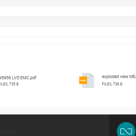
exploded view 
N5956 LVD EMC.pdf
HKN-12SC.pdf
ILES, 735 Б
FILES, 736 Б