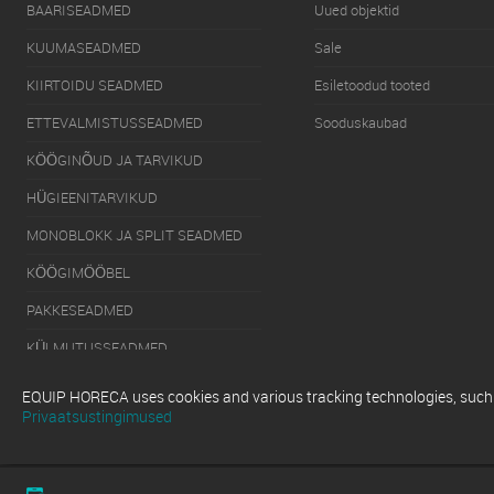
BAARISEADMED
Uued objektid
KUUMASEADMED
Sale
KIIRTOIDU SEADMED
Esiletoodud tooted
ETTEVALMISTUSSEADMED
Sooduskaubad
KÖÖGINÕUD JA TARVIKUD
HÜGIEENITARVIKUD
MONOBLOKK JA SPLIT SEADMED
KÖÖGIMÖÖBEL
PAKKESEADMED
KÜLMUTUSSEADMED
SERVEERIMISSEADMED
EQUIP HORECA uses cookies and various tracking technologies, such as
Privaatsustingimused
NÕUDEPESUMASINAD