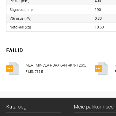
Pikkus (mm)
400
Sügavus (mm)
190
Võimsus (kW)
0.80
Netokaal (kg)
18.60
FAILID
MEAT MINCER HURAKAN HKN-12SC,
HKN-12SS, HKN-22SC, HKN-22SS.pdf
FILES, 736 Б
F
Kataloog
Meie pakkumised