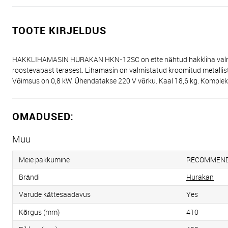
TOOTE KIRJELDUS
HAKKLIHAMASIN HURAKAN HKN-12SC on ette nähtud hakkliha valmistam
roostevabast terasest. Lihamasin on valmistatud kroomitud metallist
Võimsus on 0,8 kW. Ühendatakse 220 V võrku. Kaal 18,6 kg. Komplekti k
OMADUSED:
Muu
Meie pakkumine
RECOMMEN
Brändi
Hurakan
Varude kättesaadavus
Yes
Kõrgus (mm)
410