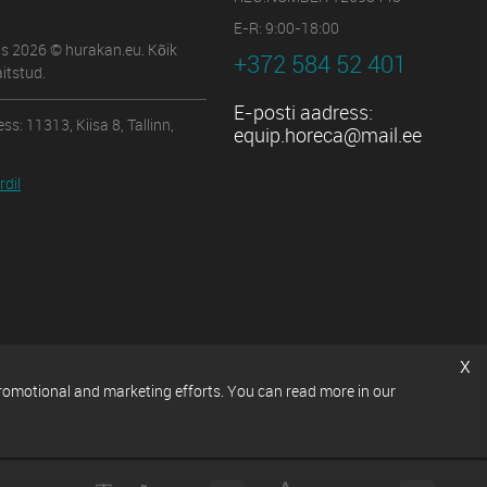
E-R: 9:00-18:00
us 2026 © hurakan.eu. Kõik
+372 584 52 401
itstud.
E-posti aadress:
ss: 11313, Kiisa 8, Tallinn,
equip.horeca@mail.ee
dil
x
promotional and marketing efforts. You can read more in our