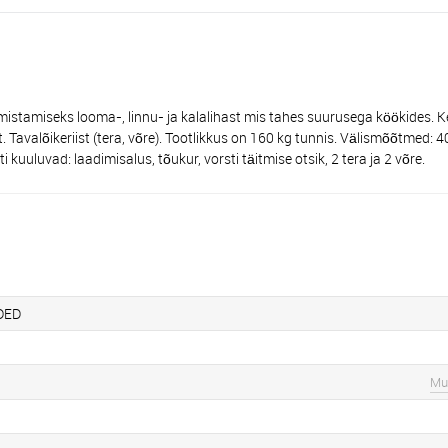
iseks looma-, linnu- ja kalalihast mis tahes suurusega köökides. Ker
. Tavalõikeriist (tera, võre). Tootlikkus on 160 kg tunnis. Välismõõtmed
uuluvad: laadimisalus, tõukur, vorsti täitmise otsik, 2 tera ja 2 võre.
DED
Mu