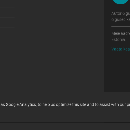
Autoriõig
õigused ka
Meie aadre
Estonia.
Vaata kaar
 Google Analytics, to help us optimize this site and to assist with our 