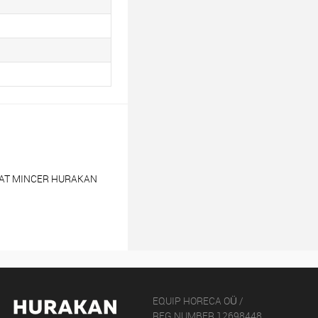
MEAT MINCER HURAKAN
EQUIP HORECA OÜ /
REG.NUMBER 12698448