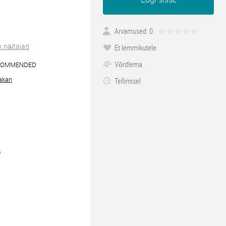
Arvamused: 0
k näitajad
Et lemmikutele
Võrdlema
COMMENDED
akan
Tellimisel
0