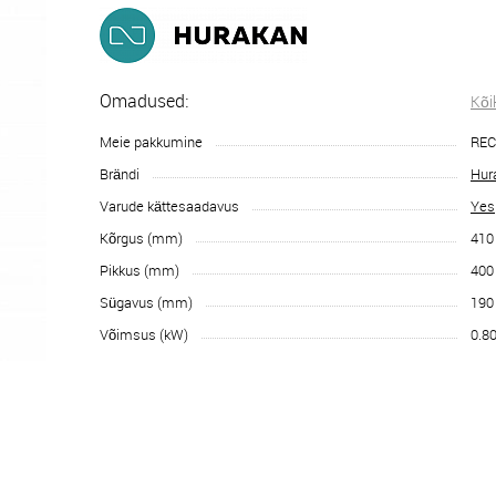
Omadused:
Kõi
Meie pakkumine
RE
Brändi
Hur
Varude kättesaadavus
Yes
Kõrgus (mm)
410
Pikkus (mm)
400
Sügavus (mm)
190
Võimsus (kW)
0.8