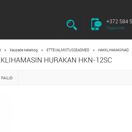
+372 584 
Tagasiside
•
•
•
t
Kaupade kataloog
ETTEVALMISTUSSEADMED
HAKKLIHAMASINAD
KLIHAMASIN HURAKAN HKN-12SC
FAILID