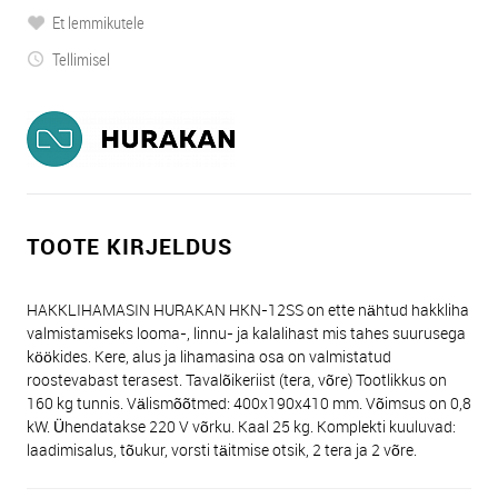
Et lemmikutele
Tellimisel
TOOTE KIRJELDUS
HAKKLIHAMASIN HURAKAN HKN-12SS on ette nähtud hakkliha
valmistamiseks looma-, linnu- ja kalalihast mis tahes suurusega
köökides. Kere, alus ja lihamasina osa on valmistatud
roostevabast terasest. Tavalõikeriist (tera, võre) Tootlikkus on
160 kg tunnis. Välismõõtmed: 400x190x410 mm. Võimsus on 0,8
kW. Ühendatakse 220 V võrku. Kaal 25 kg. Komplekti kuuluvad:
laadimisalus, tõukur, vorsti täitmise otsik, 2 tera ja 2 võre.