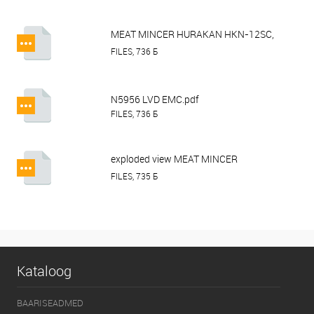
MEAT MINCER HURAKAN HKN-12SC,
HKN-12SS, HKN-22SC, HKN-22SS.pdf
FILES, 736 Б
N5956 LVD EMC.pdf
FILES, 736 Б
exploded view MEAT MINCER
HURAKAN HKN-12SS.pdf
FILES, 735 Б
Kataloog
BAARISEADMED