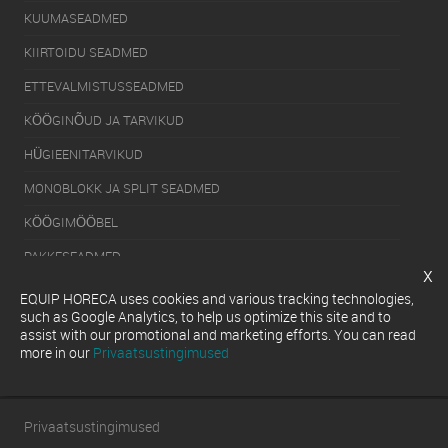
KUUMASEADMED
KIIRTOIDU SEADMED
ETTEVALMISTUSSEADMED
KÖÖGINÕUD JA TARVIKUD
HÜGIEENITARVIKUD
MONOBLOKK JA SPLIT SEADMED
KÖÖGIMÖÖBEL
PAKKESEADMED
x
KÜLMUTUSSEADMED
EQUIP HORECA uses cookies and various tracking technologies,
such as Google Analytics, to help us optimize this site and to
SERVEERIMISSEADMED
assist with our promotional and marketing efforts. You can read
more in our
Privaatsustingimused
NÕUDEPESUMASINAD
Privaatsustingimused