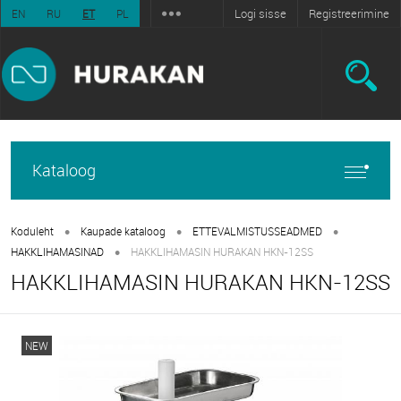
Logi sisse
Registreerimine
EN
RU
ET
PL
Kataloog
•
•
•
Koduleht
Kaupade kataloog
ETTEVALMISTUSSEADMED
•
HAKKLIHAMASINAD
HAKKLIHAMASIN HURAKAN HKN-12SS
HAKKLIHAMASIN HURAKAN HKN-12SS
NEW