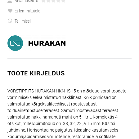
Arvamused: 0
Et lemmikutele
Tellimisel
TOOTE KIRJELDUS
VORSTIPRITS HURAKAN HKN-ISH5 on mõeldud vorstitoodete
vormimiseks eelvalmistatud hakklihast. Kõik põhiosad on
valmistatud kõrgekvaliteedilisest roostevabast
toiduainetööstuse terasest. Samuti roostevabast terasest
valmistatud hakklihamahuti maht on 5 liitrit. Komplektis 4
otsikut, mille läbimõõdud on: 38, 32, 22 ja 16 mm. Käsitsi
juhtimine. Horisontaalne paigutus. Ideaalne kasutamiseks
kodumajapidamises või hotellide, restoranide ja sööklate