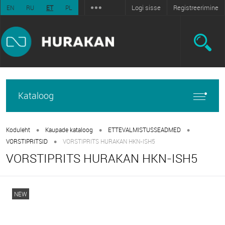
Logi sisse
Registreerimine
EN
RU
ET
PL
Kataloog
•
•
•
Koduleht
Kaupade kataloog
ETTEVALMISTUSSEADMED
•
VORSTIPRITSID
VORSTIPRITS HURAKAN HKN-ISH5
VORSTIPRITS HURAKAN HKN-ISH5
NEW