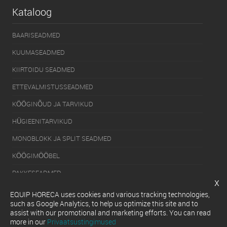
Kataloog
BAARISEADMED
KUUMASEADMED
KIIRTOIDU SEADMED
ETTEVALMISTUSSEADMED
KÖÖGINÕUD JA TARVIKUD
HÜGIEENITARVIKUD
MONOBLOKK JA SPLIT SEADMED
KÖÖGIMÖÖBEL
PAKKESEADMED
x
KÜLMUTUSSEADMED
EQUIP HORECA uses cookies and various tracking technologies,
such as Google Analytics, to help us optimize this site and to
SERVEERIMISSEADMED
assist with our promotional and marketing efforts. You can read
more in our
Privaatsustingimused
NÕUDEPESUMASINAD