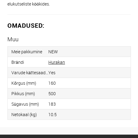
elukutseliste köökides.
OMADUSED:
Muu
Meie pakkumine
NEW
Brändi
Hurakan
Varude kättesaadavus
Yes
Kõrgus (mm)
160
Pikkus (mm)
500
Sügavus (mm)
183
Netokaal (kg)
10.5