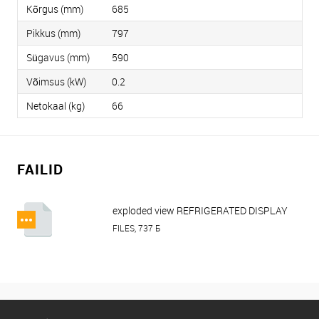
Kõrgus (mm)
685
Pikkus (mm)
797
Sügavus (mm)
590
Võimsus (kW)
0.2
Netokaal (kg)
66
FAILID
exploded view REFRIGERATED DISPLAY
CASE HURAKAN HKN-LPD130.pdf
FILES, 737 Б