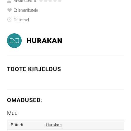
Arvamused: 0
Et lemmikutele
Tellimisel
TOOTE KIRJELDUS
OMADUSED:
Muu
Brändi
Hurakan