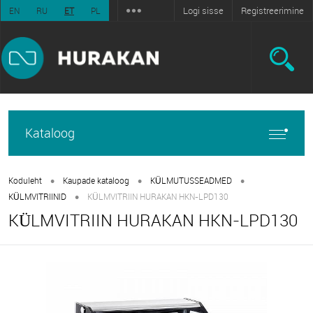
Logi sisse
Registreerimine
EN
RU
ET
PL
Kataloog
•
•
•
Koduleht
Kaupade kataloog
KÜLMUTUSSEADMED
•
KÜLMVITRIINID
KÜLMVITRIIN HURAKAN HKN-LPD130
KÜLMVITRIIN HURAKAN HKN-LPD130