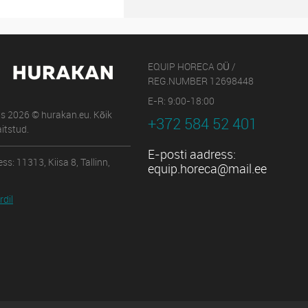
EQUIP HORECA OÜ /
REG.NUMBER 12698448
E-R: 9:00-18:00
us 2026 © hurakan.eu. Kõik
+372 584 52 401
itstud.
E-posti aadress:
ss: 11313, Kiisa 8, Tallinn,
equip.horeca@mail.ee
dil