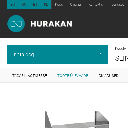
EN
RU
ET
PL
Kodu
Garantii
Kontaktid
Teenused
Koduleh
Kataloog
SEI
TAGASI JAOTISESSE
TOOTE ÜLEVAADE
OMADUSED