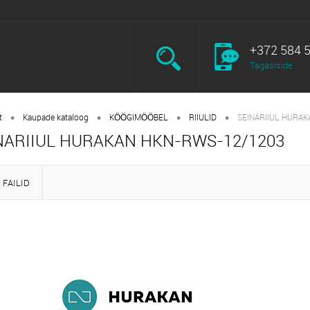
+372 584 
Tagasiside
•
•
•
•
t
Kaupade kataloog
KÖÖGIMÖÖBEL
RIIULID
SEINARIIUL HURA
NARIIUL HURAKAN HKN-RWS-12/1203
FAILID