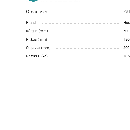
Omadused:
Kõi
Brändi
Hur
Kõrgus (mm)
600
Pikkus (mm)
120
Sügavus (mm)
300
Netokaal (kg)
10.