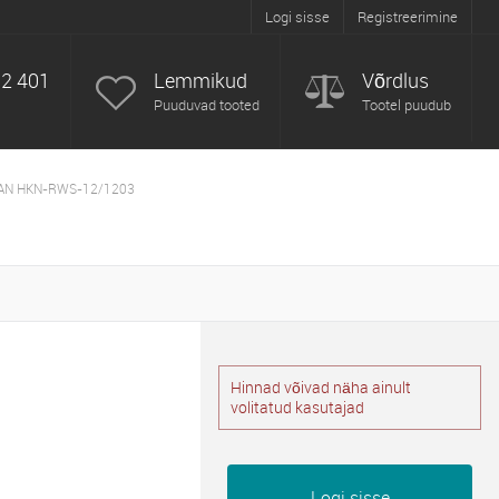
Logi sisse
Registreerimine
52 401
Lemmikud
Võrdlus
Puuduvad tooted
Tootel puudub
KAN HKN-RWS-12/1203
Hinnad võivad näha ainult
volitatud kasutajad
Logi sisse