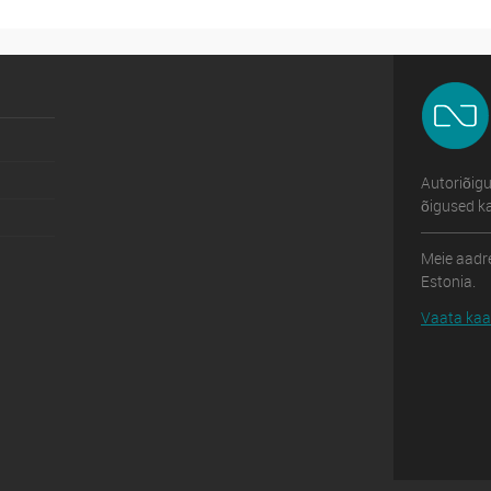
Autoriõig
õigused ka
Meie aadre
Estonia.
Vaata kaar