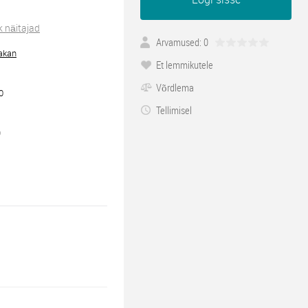
k näitajad
Arvamused: 0
akan
Et lemmikutele
Võrdlema
0
Tellimisel
9