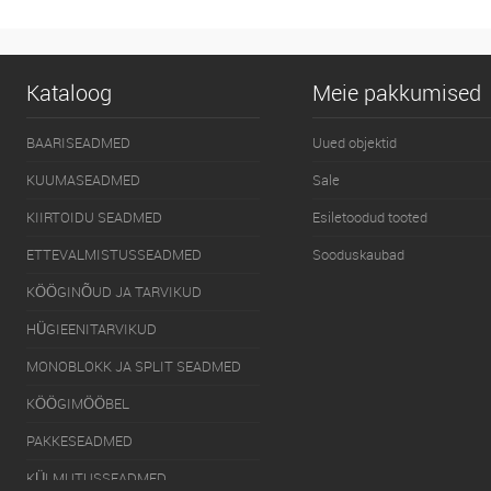
Kataloog
Meie pakkumised
BAARISEADMED
Uued objektid
KUUMASEADMED
Sale
KIIRTOIDU SEADMED
Esiletoodud tooted
ETTEVALMISTUSSEADMED
Sooduskaubad
KÖÖGINÕUD JA TARVIKUD
HÜGIEENITARVIKUD
MONOBLOKK JA SPLIT SEADMED
KÖÖGIMÖÖBEL
PAKKESEADMED
KÜLMUTUSSEADMED