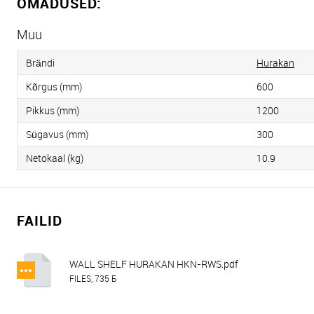
OMADUSED:
Muu
Brändi
Hurakan
Kõrgus (mm)
600
Pikkus (mm)
1200
Sügavus (mm)
300
Netokaal (kg)
10.9
FAILID
WALL SHELF HURAKAN HKN-RWS.pdf
FILES, 735 Б