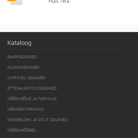
FILES, 735 Б
Kataloog
BAARISEADMED
KUUMASEADMED
KIIRTOIDU SEADMED
ETTEVALMISTUSSEADMED
KÖÖGINÕUD JA TARVIKUD
HÜGIEENITARVIKUD
MONOBLOKK JA SPLIT SEADMED
KÖÖGIMÖÖBEL