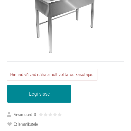
Hinnad võivad näha ainult volitatud kasutajad
Logi sisse
Arvamused: 0
Et lemmikutele