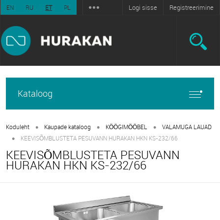
Logi sisse
Registreerimine
EN
RU
ET
PL
Kataloog
•
•
•
Koduleht
Kaupade kataloog
KÖÖGIMÖÖBEL
VALAMUGA LAUAD
•
KEEVISÕMBLUSTETA PESUVANN HURAKAN HKN KS-232/66
KEEVISÕMBLUSTETA PESUVANN
HURAKAN HKN KS-232/66