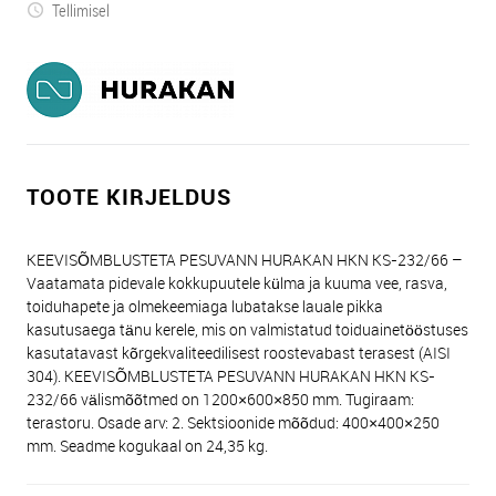
Tellimisel
TOOTE KIRJELDUS
KEEVISÕMBLUSTETA PESUVANN HURAKAN HKN KS-232/66 –
Vaatamata pidevale kokkupuutele külma ja kuuma vee, rasva,
toiduhapete ja olmekeemiaga lubatakse lauale pikka
kasutusaega tänu kerele, mis on valmistatud toiduainetööstuses
kasutatavast kõrgekvaliteedilisest roostevabast terasest (AISI
304). KEEVISÕMBLUSTETA PESUVANN HURAKAN HKN KS-
232/66 välismõõtmed on 1200×600×850 mm. Tugiraam:
terastoru. Osade arv: 2. Sektsioonide mõõdud: 400×400×250
mm. Seadme kogukaal on 24,35 kg.