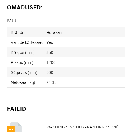
OMADUSED:
Muu
Brändi
Hurakan
Varude kättesaadavus
Yes
Kõrgus (mm)
850
Pikkus (mm)
1200
Sügavus (mm)
600
Netokaal (kg)
24.35
FAILID
WASHING SINK HURAKAN HKN KS.pdf